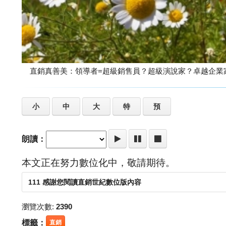
直銷真善美：領導者=超級銷售員？超級演說家？卓越企業家
小
中
大
特
預
朗讀：
本文正在努力數位化中，敬請期待。
111 感謝您閱讀直銷世紀數位版內容
瀏覽次數:
2390
標籤：
直銷