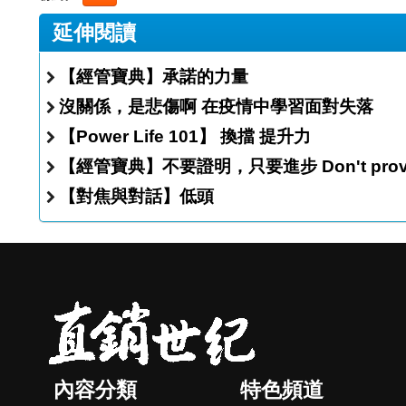
延伸閱讀
【經管寶典】承諾的力量
沒關係，是悲傷啊 在疫情中學習面對失落
【Power Life 101】 換擋 提升力
【經管寶典】不要證明，只要進步 D
【對焦與對話】低頭
內容分類
特色頻道