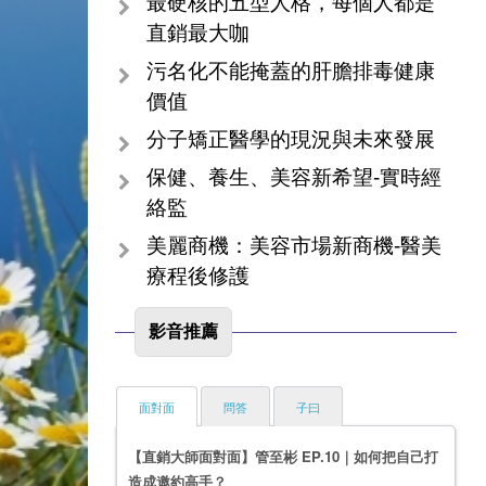
最硬核的五型人格，每個人都是
直銷最大咖
污名化不能掩蓋的肝膽排毒健康
價值
分子矯正醫學的現況與未來發展
保健、養生、美容新希望-實時經
絡監
美麗商機：美容市場新商機-醫美
療程後修護
影音推薦
面對面
問答
子曰
【直銷大師面對面】管至彬 EP.10｜如何把自己打
造成邀約高手？