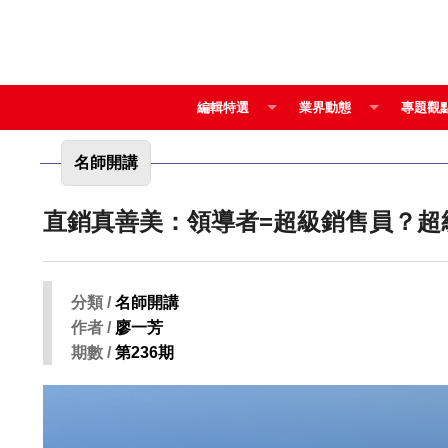
編輯特選
業界動態
專題觀
名師開講
直銷真善美：領導者=超級銷售員？超
分類 /
名師開講
作者 /
廖一芳
期數 /
第236期