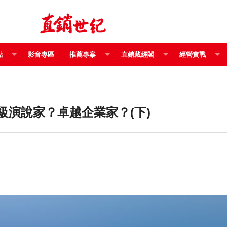
點
影音專區
推薦專案
直銷藏經閣
經營實戰
級演說家？卓越企業家？(下)