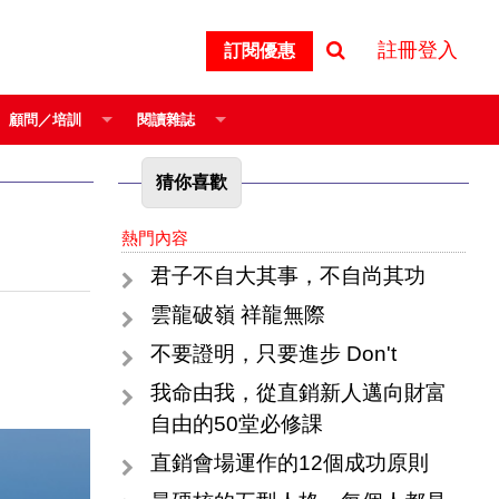
註冊登入
訂閱優惠
顧問／培訓
閱讀雜誌
猜你喜歡
熱門內容
君子不自大其事，不自尚其功
雲龍破嶺 祥龍無際
不要證明，只要進步 Don't
我命由我，從直銷新人邁向財富
自由的50堂必修課
直銷會場運作的12個成功原則