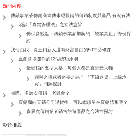
熱門內容
傳銷事業或傳銷商宣傳未經報備的傳銷制度與產品 有沒有法
淺談「直銷管理法」之立法意旨
傳保會觀點：傳銷事業參加契約「競業禁止」條例探
討
我命由我，從直銷新人邁向財富自由的50堂必修課
直銷會場運作的12個成功原則
最硬核的五型人格，每個人都是直銷最大咖
圓融之舉或者必要之惡？ 「下線退貨、上線承
買」問題探討
團購、多層次傳銷、老鼠會？
直銷商向直銷公司退貨後，可以繼續留在直銷體系嗎？
多層次傳銷業者銷售旅遊產品之合法性探討
影音推薦