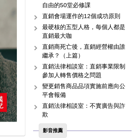
自由的50堂必修課
直銷會場運作的12個成功原則
最硬核的五型人格，每個人都是
直銷最大咖
直銷商死亡後，直銷經營權由誰
繼承？（上篇）
直銷法律相談室：直銷事業限制
參加人轉售價格之問題
變更銷售商品品項實施前應向公
平會報備
直銷法律相談室：不實廣告與詐
欺
影音推薦