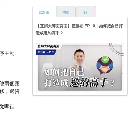
面對面
問答
子曰
【直銷大師面對面】管至彬 EP.10｜如何把自己打
造成邀約高手？
序主動、
他兩個讓
務，退貨
從哪裡