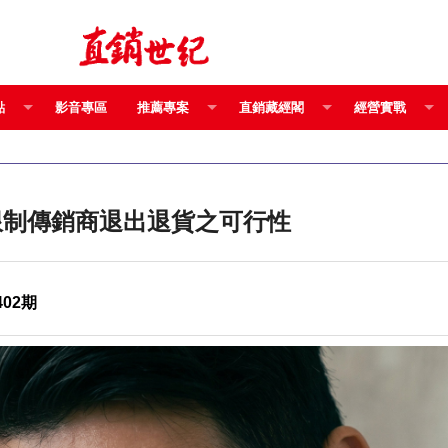
點
影音專區
推薦專案
直銷藏經閣
經營實戰
限制傳銷商退出退貨之可行性
402期