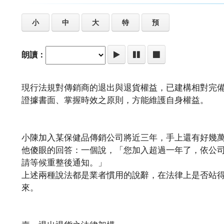
小
中
大
特
預
朗讀：
現行法規對傳銷商的退出與退貨權益，已建構相對完
證據書面、掌握時效之原則，方能維護自身權益。
小陳加入某保健品傳銷公司將近三年，手上還有好幾
他傻眼的回答：一個說，「您加入超過一年了，依公
請等候重整後通知。」
上述兩種說法都是業者慣用的說辭，在法律上是否站
來。