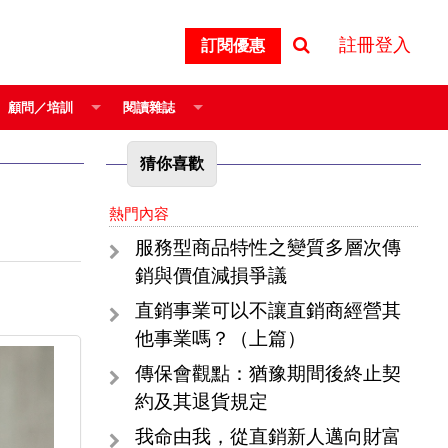
註冊登入
訂閱優惠
顧問／培訓
閱讀雜誌
猜你喜歡
熱門內容
服務型商品特性之變質多層次傳
銷與價值減損爭議
直銷事業可以不讓直銷商經營其
他事業嗎？（上篇）
傳保會觀點：猶豫期間後終止契
約及其退貨規定
我命由我，從直銷新人邁向財富