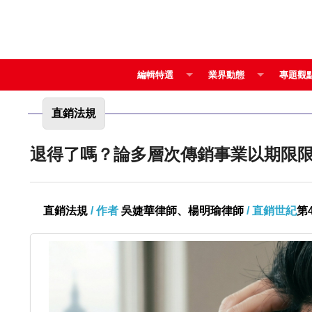
編輯特選
業界動態
專題觀
直銷法規
退得了嗎？論多層次傳銷事業以期限
直銷法規
/ 作者
吳婕華律師、楊明瑜律師
/ 直銷世紀
第