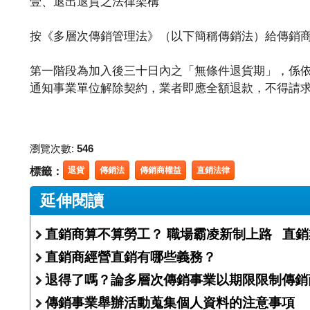
壹、退出退貨之法律架構
按《多層次傳銷管理法》（以下簡稱傳銷法）給傳銷
第一階段為加入後三十日內之「無條件退貨期」，係依
通知事業單位解除契約，業者即應全額退款，不得請求賠償或違
瀏覽次數:
546
標籤：
退貨
傳銷法
傳銷商權益
直銷法律
延伸閱讀
直銷商算不算勞工？ 職場霸凌新制上
直銷商經營直銷有哪些義務？
退得了嗎？論多層次傳銷事業以期限限制傳銷
傳銷事業舉辦活動蒐集個人資料的注意事項