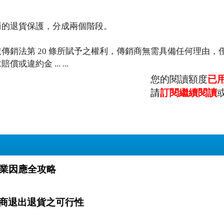
商的退貨保護，分成兩個階段。
傳銷法第 20 條所賦予之權利，傳銷商無需具備任何理由，
約金 ... ...
您的閱讀額度
已
請
訂閱繼續閱讀
路 直銷業因應全攻略
商退出退貨之可行性