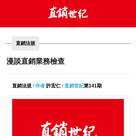
直銷法規
漫談直銷業務檢查
直銷法規
/ 作者
許宏仁
/ 直銷世紀
第141期