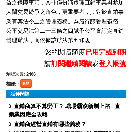
益之保障事項，其非僅扮演處理直銷事業與參加
人間交易紛爭之角色，更重要者，其對於直銷事
業有其法令上之管理義務。為履行該管理義務，
公平交易法第二十三條之四賦予公平會訂定直銷
管理辦法，而依據該辦法第五條規 ... ...
您的閱讀額度
已用完或到期
請
訂閱繼續閱讀
或
登入帳號
瀏覽次數:
2406
標籤：
直銷
延伸閱讀
直銷商算不算勞工？ 職場霸凌新制上路 直
銷業因應全攻略
直銷商經營直銷有哪些義務？