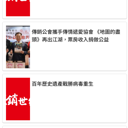
傳銷公會攜手傳情遞愛協會 《地圖的盡
頭》再出江湖，票房收入捐做公益
百年歷史遺產戰勝病毒重生