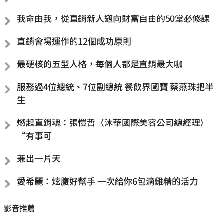
我命由我，從直銷新人邁向財富自由的50堂必修課
直銷會場運作的12個成功原則
最硬核的五型人格，每個人都是直銷最大咖
服務過4位總統、7位副總統 餐飲界國寶 蔡燕珠把半
生
燃起直銷魂：張愷哲（沐華國際美容公司總經理）
“有事可
兼出一片天
愛希麗：炫腹好幫手 一次給你6包滴雞精的活力
影音推薦