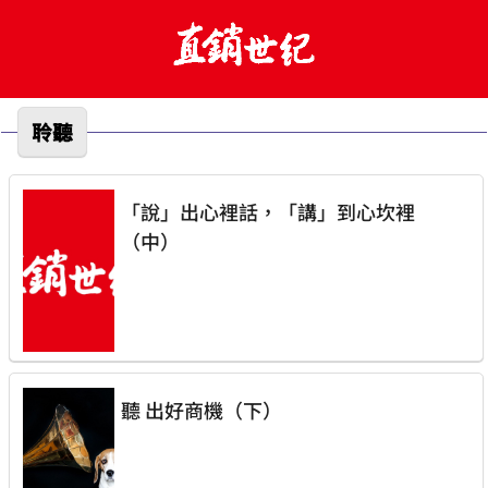
聆聽
「說」出心裡話，「講」到心坎裡
（中）
聽 出好商機（下）