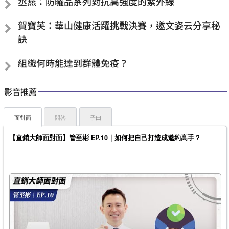
丞燕：防曬品系列對抗高強度的紫外線
賀寶芙：華山健康活躍挑戰決賽，邀文姿云分享秘
訣
組織何時能達到群體免疫？
影音推薦
面對面
問答
子曰
【直銷大師面對面】管至彬 EP.10｜如何把自己打造成邀約高手？