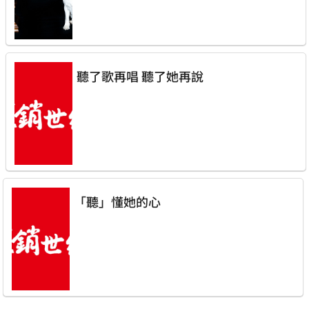
聽了歌再唱 聽了她再說
「聽」懂她的心