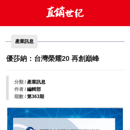
產業訊息
優莎納：台灣榮耀20 再創巔峰
分類 /
產業訊息
作者 /
編輯部
期數 /
第363期