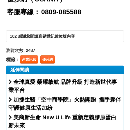
客服專線：
0809-085588
102 感謝您閱讀直銷世紀數位版內容
瀏覽次數:
2487
標籤：
產業訊息
優莎納
延伸閱讀
全球真愛 榮耀啟航 品牌升級 打造新世代事
業平台
加捷生醫「空中商學院」火熱開跑 攜手夥伴
守護健康生活加紛
美商新生命 New U Life 重新定義膠原蛋白
新未來