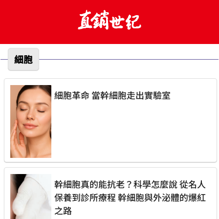
細胞
細胞革命 當幹細胞走出實驗室
幹細胞真的能抗老？科學怎麼說 從名人
保養到診所療程 幹細胞與外泌體的爆紅
之路