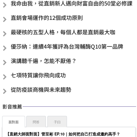
我命由我，從直銷新人邁向財富自由的50堂必修課
直銷會場運作的12個成功原則
最硬核的五型人格，每個人都是直銷最大咖
優莎納：連續4年獲評為台灣輔酶Q10第一品牌
演講聽千遍，怎能不厭倦？
七項特質讓你飛向成功
從防疫談商機與未來趨勢
影音推薦
面對面
問答
子曰
【直銷大師面對面】管至彬 EP.10｜如何把自己打造成邀約高手？