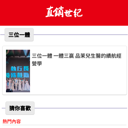
三位一體
三位一體 一體三贏 品茉兒生醫的續航經
營學
猜你喜歡
熱門內容