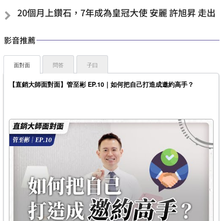
20個月上鑽石，7年成為皇冠大使 安麗 許旭昇 走出
影音推薦
面對面
問答
子曰
【直銷大師面對面】管至彬 EP.10｜如何把自己打造成邀約高手？