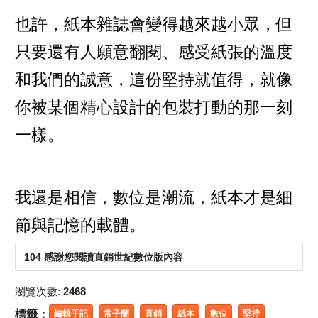
也許，紙本雜誌會變得越來越小眾，但
只要還有人願意翻閱、感受紙張的溫度
和我們的誠意，這份堅持就值得，就像
你被某個精心設計的包裝打動的那一刻
一樣。
我還是相信，數位是潮流，紙本才是細
節與記憶的載體。
104 感謝您閱讀直銷世紀數位版內容
瀏覽次數:
2468
標籤：
編輯手記
常子蘭
直銷
紙本
數位
堅持