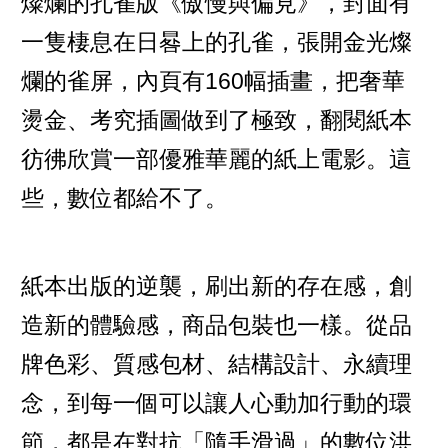
燦爛的孔雀版《傲慢與偏見》，封面有
一隻棲息在日晷上的孔雀，張開金光燦
爛的雀屏，內頁有160幅插畫，把奢華
燙金、考究插圖做到了極致，翻閱紙本
彷彿欣賞一部優雅華麗的紙上電影。這
些，數位都給不了。
紙本出版的逆襲，刷出新的存在感，創
造新的體驗感，商品包裝也一樣。從品
牌色彩、質感包材、結構設計、永續理
念，到每一個可以讓人心動加行動的環
節，都是在對抗「隨手滑過」的數位洪