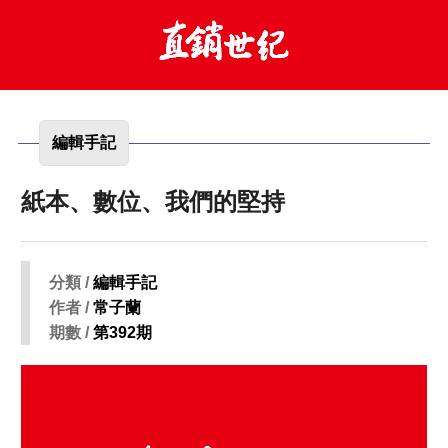
編輯手記
紙本、數位、我們的堅持
分類 /
編輯手記
作者 /
常子蘭
期數 /
第392期