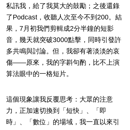
私訊我，給了我莫大的鼓勵；之後還錄
了Podcast，收聽人次至今不到200。結
果，7月初我們剪輯成2分半鐘的短影
音，幾天就突破3000點擊，同時引發許
多共鳴與討論。但，我卻有著淡淡的哀
傷——原來，我的字斟句酌，比不上演
算法眼中的一格短片。
這個現象讓我反覆思考：大眾的注意
力，正加速切換到「短快」、「即
時」、「數位」的場域，我一直以來引