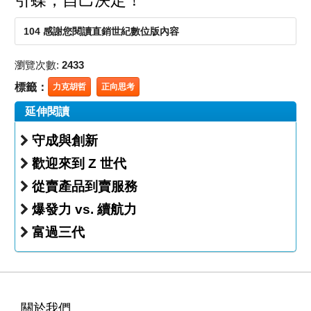
引蝶，自己決定！
104 感謝您閱讀直銷世紀數位版內容
瀏覽次數:
2433
標籤：
力克胡哲
正向思考
延伸閱讀
守成與創新
歡迎來到 Z 世代
從賣產品到賣服務
爆發力 vs. 續航力
富過三代
關於我們