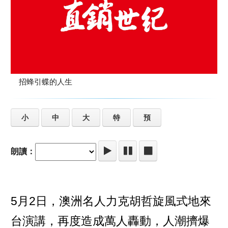
招蜂引蝶的人生
小
中
大
特
預
朗讀：
5月2日，澳洲名人力克胡哲旋風式地來
台演講，再度造成萬人轟動，人潮擠爆