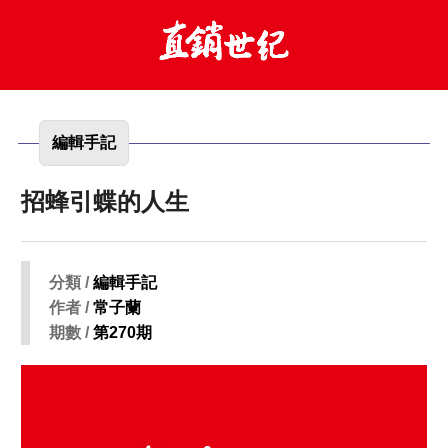
編輯手記
招蜂引蝶的人生
分類 /
編輯手記
作者 /
常子蘭
期數 /
第270期