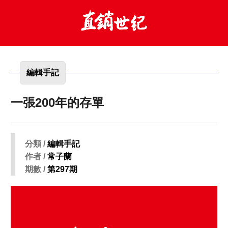
編輯手記
一張200年的存單
分類 /
編輯手記
作者 /
常子蘭
期數 /
第297期