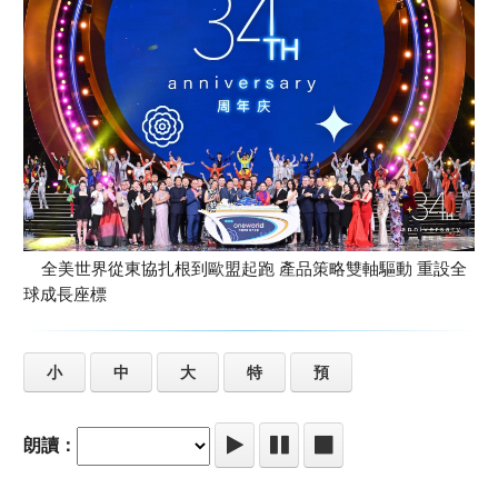
全美世界從東協扎根到歐盟起跑 產品策略雙軸驅動 重設全
球成長座標
小
中
大
特
預
朗讀：