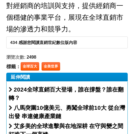
對經銷商的培訓與支持，提供經銷商一
個穩健的事業平台，展現在全球直銷市
場的滲透力和競爭力。
434 感謝您閱讀直銷世紀數位版內容
瀏覽次數:
2498
標籤：
全球百大
全美世界
延伸閱讀
2024全球直銷百大登場，誰在撐盤？誰在翻
轉？
八馬突圍10億美元、勇闖全球前10大 從台灣
出發 串連健康產業鏈
艾多美的全球進擊與在地深耕 在守與變之間