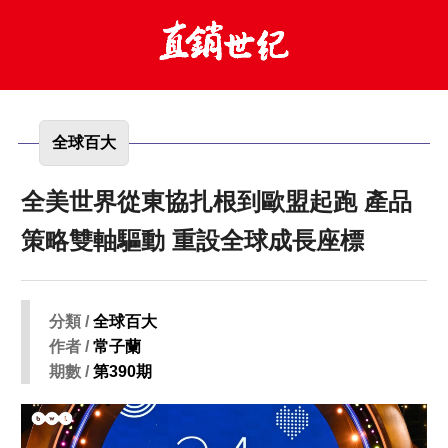
全球百大
全美世界從東協扎根到歐盟起跑 產品
策略雙軸驅動 重設全球成長座標
分類 /
全球百大
作者 /
常子蘭
期數 /
第390期