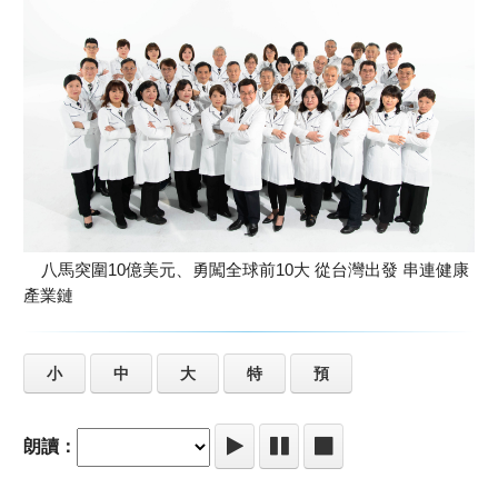
八馬突圍10億美元、勇闖全球前10大 從台灣出發 串連健康
產業鏈
小
中
大
特
預
朗讀：