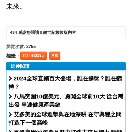
未來。
434 感謝您閱讀直銷世紀數位版內容
瀏覽次數:
2755
標籤：
2024全球百大
八馬
延伸閱讀
2024全球直銷百大登場，誰在撐盤？誰在翻
轉？
八馬突圍10億美元、勇闖全球前10大 從台灣
出發 串連健康產業鏈
艾多美的全球進擊與在地深耕 在守與變之間
打造下一個高峰