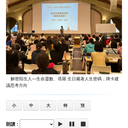
解密陌生人—生命靈數、塔羅 生日藏著人生密碼，牌卡建
議思考方向
小
中
大
特
預
朗讀：