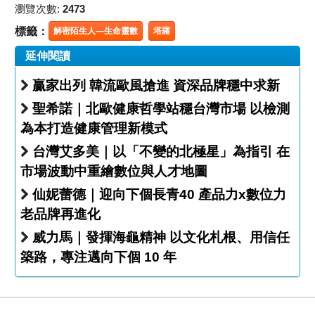
瀏覽次數:
2473
標籤：
解密陌生人—生命靈數
塔羅
延伸閱讀
贏家出列 韓流歐風搶進 資深品牌穩中求新
聖希諾｜北歐健康哲學站穩台灣市場 以檢測
為本打造健康管理新模式
台灣艾多美｜以「不變的北極星」為指引 在
市場波動中重繪數位與人才地圖
仙妮蕾德｜迎向下個長青40 產品力x數位力
老品牌再進化
威力馬｜發揮海龜精神 以文化札根、用信任
築路，專注邁向下個 10 年