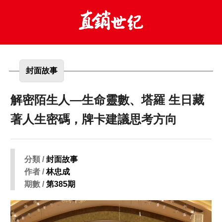
封面故事
解密陌生人—生命靈數、塔羅 生日藏
著人生密碼，牌卡建議思考方向
分類 /
封面故事
作者 /
林忠成
期數 /
第385期