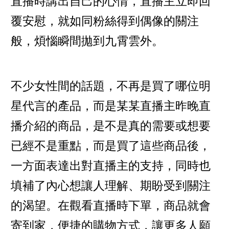
直播時講出自己的心情，直播主立即回
覆安慰，就如同粉絲得到偶像的關注
般，煩惱瞬間拋到九霄雲外。
不少女性間的話題，不再是買了哪位明
星代言的產品，而是某某直播主昨晚直
播介紹的商品，是不是真的需要或想要
已經不是重點，而是買了這些商品後，
一方面表達出對直播主的支持，同時也
填補了內心想讓人理解、期盼受到關注
的渴望。在觀看直播時下單，商品就會
寄到家，便捷的購物方式，讓更多人願