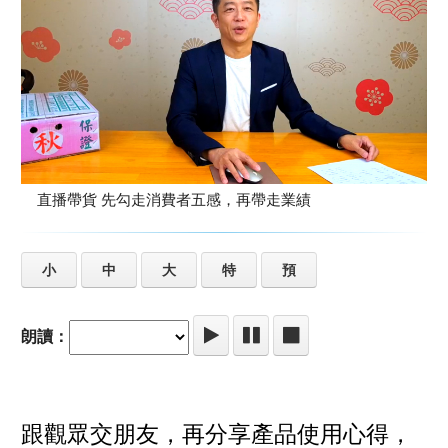
直播帶貨 先勾走消費者五感，再帶走業績
小
中
大
特
預
朗讀：
跟觀眾交朋友，再分享產品使用心得，