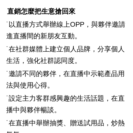
直銷怎麼把生意搶回來
˙以直播方式舉辦線上OPP，與夥伴邀請
進直播間的新朋友互動。
˙在社群媒體上建立個人品牌，分享個人
生活，強化社群認同度。
˙邀請不同的夥伴，在直播中示範產品用
法與使用心得。
˙設定主力客群感興趣的生活話題，在直
播中與夥伴暢談。
˙在直播中舉辦抽獎、贈送試用品，炒熱