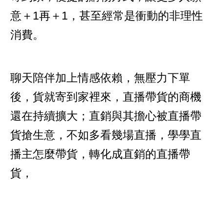
意＋1再＋1，甚至經常是衝動的非理性
消費。
聊天陪伴加上情感依賴，無壓力下單
後，貨就寄到家裡來，直播帶貨的商機
還在持續擴大；直銷與其擔心被直播帶
貨搶生意，不如多看幾場直播，學學直
播主怎麼帶貨，轉化成直銷的直播帶
貨，