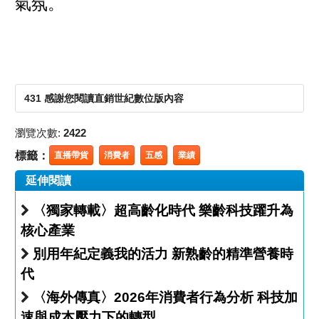
氣氛。
431 感謝您閱讀直銷世紀數位版內容
瀏覽次數:
2422
標籤：
直播帶貨
消費者
五感
業績
延伸閱讀
〈獨家轉載〉超高齡化時代 樂齡科技躍升為
核心產業
別用年紀定義我的活力 新熟齡的精準營養時
代
〈海外傳真〉2026年消費者行為分析 科技加
速與成本壓力下的轉型