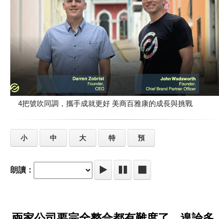
4把號吹同調，攜手成就更好 美商百雅康的成長與挑戰
小
中
大
特
預
朗讀：
兩家公司要完全整合都有難度了，遑論多