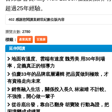
超過25年經驗。
402 感謝您閱讀直銷世紀數位版內容
瀏覽次數:
2780
標籤：
產業風雲
百雅康
延伸閱讀
地面有溫度、雲端有速度 魏秀美 用30年到場
率，定義真正的領導力
伯慶33年的品牌底層邏輯 把品質做到極致，才
有資格走向未來
銷售融入生活，關係投入長久 林淑靖 不計較、
不強推，開心做一輩子
從谷底出發，靠自己翻身 胡寶陵 行動為證，把
困境變成成績單