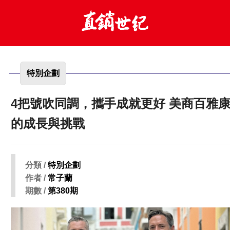
特別企劃
4把號吹同調，攜手成就更好 美商百雅康
的成長與挑戰
分類 /
特別企劃
作者 /
常子蘭
期數 /
第380期