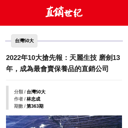
台灣50大
2022年10大搶先報：天麗生技 磨劍13
年，成為最會賣保養品的直銷公司
分類 /
台灣50大
作者 /
林忠成
期數 /
第363期