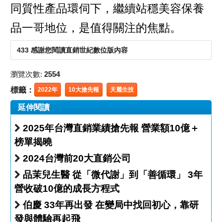
同質性產品環伺下，繼續站穩美容保養
品一哥地位，是值得關注的焦點。
433 感謝您閱讀直銷世紀數位版內容
瀏覽次數:
2554
標籤：
2022年
10大搶先報
天麗生技
延伸閱讀
2025年台灣直銷業績搶先報 營業額10億＋
榜單揭曉
2024台灣前20大直銷公司
品茉兒生醫 從「微代謝」到「善循環」 3年
營收破10億的成長方程式
伯慶 33年再出發 在變局中找回初心，靠研
發與體驗再起飛