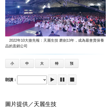
2022年10大搶先報：天麗生技 磨劍13年，成為最會賣保養
品的直銷公司
小
中
大
特
預
朗讀：
圖片提供／天麗生技