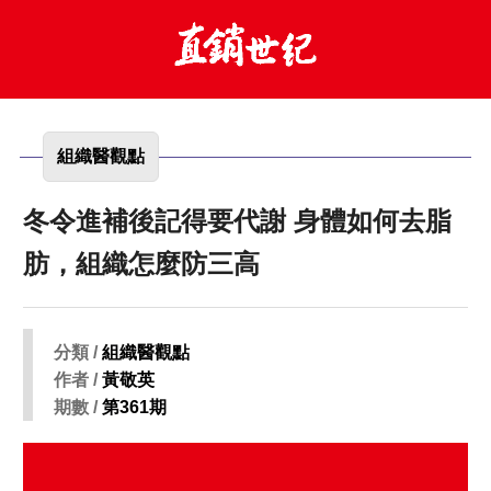
組織醫觀點
冬令進補後記得要代謝 身體如何去脂
肪，組織怎麼防三高
分類 /
組織醫觀點
作者 /
黃敬英
期數 /
第361期