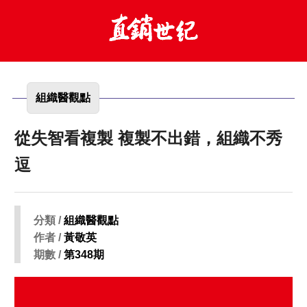
組織醫觀點
從失智看複製 複製不出錯，組織不秀
逗
分類 /
組織醫觀點
作者 /
黃敬英
期數 /
第348期