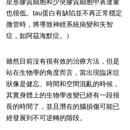
星形膠質細胞
和
少突膠質細胞
中表達量
也很低。tau蛋白有缺陷並不再正常穩定
微管
時，將導致
神經系統
病變和
失智
症
，如
阿茲海默
症。）
雖然目前沒有很有效的治療方法，但是
站在生物學的角度而言，當出現臨床症
狀像是健忘、時間和空間混亂的時候，
其實身體上的生物學改變已經有一段很
長的時間了，並且潛在的腦損傷可能已
經發展到不可逆轉的階段。