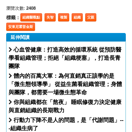
瀏覽次數:
2408
標籤：
組織醫觀點
失智
複製
組織
父親
安東尼霍普金斯
延伸閱讀
心血管健康：打造高效的循環系統 從預防醫
學看組織管理；拒絕「組織梗塞」，打造長青
團隊
體內的百萬大軍：為何直銷真正該學的是
「微生態領導學」 從益生菌看組織管理；身體
與團隊，都需要一場微生態革命
你與組織都在「熬夜」 睡眠修復力決定健康
與直銷組織的長期戰力
行動力下降不是人的問題，是「代謝問題」--
-組織生病了