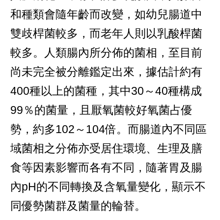
和種類會隨年齡而改變，如幼兒腸道中
雙歧桿菌較多，而老年人則以乳酸桿菌
較多。人類腸內所分佈的菌相，至目前
尚未完全被分離鑑定出來，據估計約有
400種以上的菌種，其中30～40種構成
99％的菌量，且厭氧菌較好氧菌占優
勢，約多102～104倍。而腸道內不同區
域菌相之分佈亦受居住環境、生理及膳
食等因素影響而各有不同，隨著胃及腸
內pH的不同轉換及含氧量變化，顯示不
同優勢菌群及菌量的輪替。