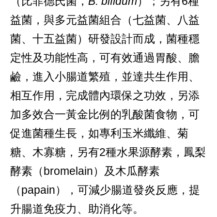
（比菲德氏菌，
B. bifidum
）；另有6種
益菌，與多元益菌組合（七益菌、八益
菌、十五益菌）研發設計而成，菌種穩
定性及功能性高，可有效通過胃酸、膽
鹼，進入小腸道繁殖，並達共生作用、
相互作用，完成體內環保之功效，另添
加多效合一黃金比例的乳酸菌食物，可
促進菌種生長，如專利玉米纖維、菊
糖、木寡糖，另有2種水果源酵素，鳳梨
酵素（bromelain）及木瓜酵素
（papain），可減少腸道發炎反應，提
升腸道免疫力、助消化等。