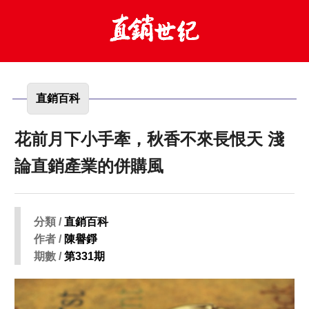
直銷百科
花前月下小手牽，秋香不來長恨天 淺
論直銷產業的併購風
分類 /
直銷百科
作者 /
陳譽錚
期數 /
第331期