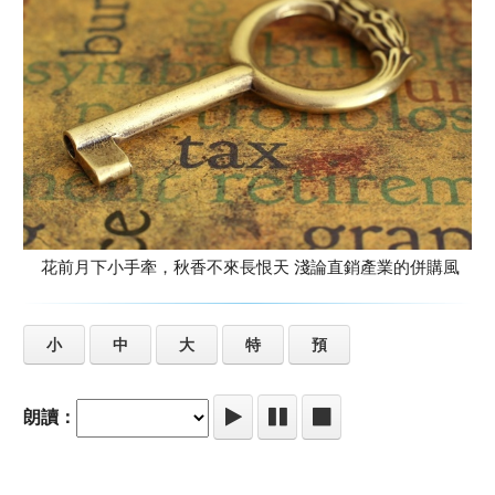
花前月下小手牽，秋香不來長恨天 淺論直銷產業的併購風
小
中
大
特
預
朗讀：