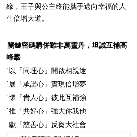
緣，王子與公主終能攜手邁向幸福的人
生倍增大道。
關鍵密碼購併雖非萬靈丹，坦誠互補高
峰攀
˙以「同理心」開啟相親途
˙展「承諾心」實現倍增夢
˙懷「貴人心」彼此互補強
˙推「共好心」強大你我他
˙獻「慈善心」反芻大社會