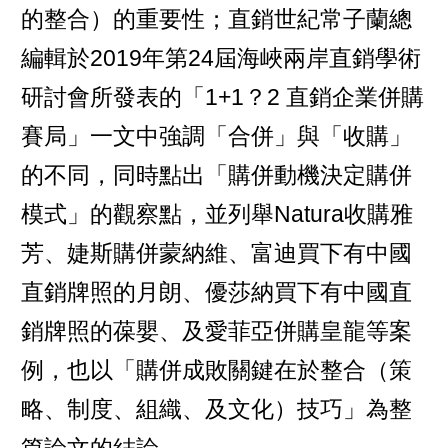
的整合）的重要性；直銷世紀常子蘭總
編輯於2019年第24屆海峽兩岸直銷學術
研討會所發表的「1+1？2 直銷企業併購
賽局」一文中強調「合併」與「收購」
的不同，同時點出「購併動機決定購併
模式」的觀察點，並列舉Natura收購雅
芳、婕斯購併蒙納維、富迪買下有中國
直銷牌照的月朗、優莎納買下有中國直
銷牌照的葆嬰、及愛菲亞併購皇龍等案
例，也以「購併成敗關鍵在於整合（策
略、制度、組織、及文化）技巧」為整