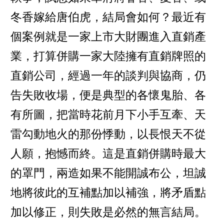
冬香嫁給唐伯虎，結局會如何？最近有
個案例就是一家上市大財團進入直銷產
業，打算併購一家大陸擁有直銷牌照的
直銷公司，經過一年的談判與協商，仍
告失敗收場，便是典型的各懷鬼胎、各
有所圖，把當時花前月下小手互牽、天
雷勾動地火的那份悸動，以長恨天不從
人願，抱憾而終。這是直銷併購時最大
的罩門，兩造如果不能開誠布公，坦誠
地將彼此的互補點加以補強，將矛盾點
加以修正，則失敗是必然的無言結局。