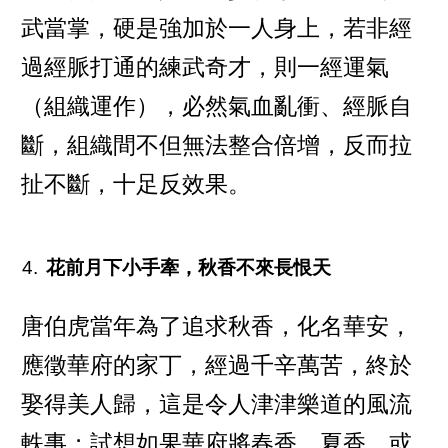
武當掌，硬是強加於一人身上，若非經
過經脈打通的練武奇才，則一經運氣
（組織運作），必然氣血亂衝、經脈自
斷，組織間不但無法整合倍增，反而拉
扯不斷，十足反效果。
花前月下小手牽，秋香不來長恨天
唐伯虎當年為了追求秋香，化名華安，
應徵華府的家丁，經過千辛萬苦，終於
娶得美人歸，這是令人津津樂道的風流
軼事；試想如果華府將春香、夏香、或