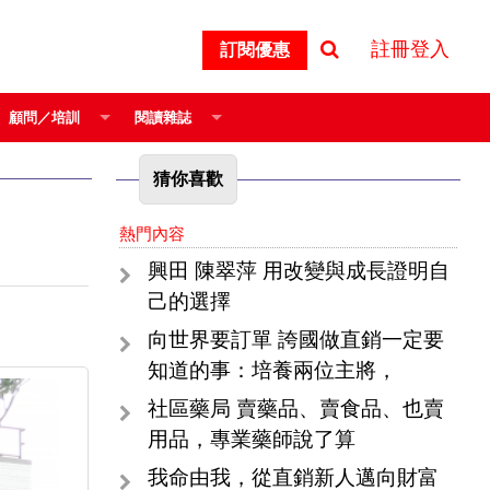
註冊登入
訂閱優惠
顧問／培訓
閱讀雜誌
猜你喜歡
熱門內容
興田 陳翠萍 用改變與成長證明自
己的選擇
向世界要訂單 誇國做直銷一定要
知道的事：培養兩位主將，
社區藥局 賣藥品、賣食品、也賣
用品，專業藥師說了算
我命由我，從直銷新人邁向財富