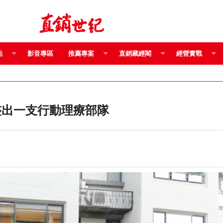
點
影音專區
推薦專案
直銷藏經閣
經營實戰
整出一支行動理療部隊