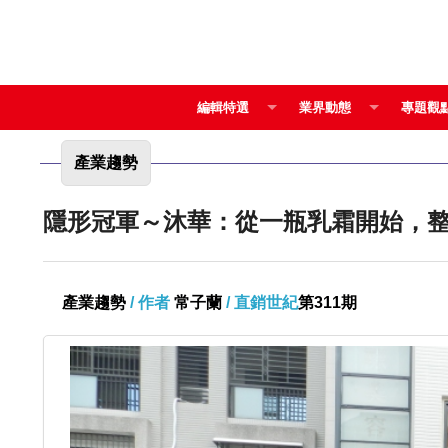
編輯特選
業界動態
專題觀
產業趨勢
隱形冠軍～沐華：從一瓶乳霜開始，
產業趨勢
/ 作者
常子蘭
/ 直銷世紀
第311期