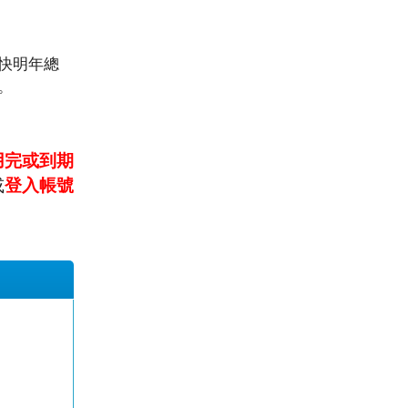
快明年總
。
用完或到期
或
登入帳號