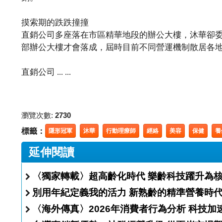
摸索期的跌跌撞撞
直銷公司多座落在市區精華地段的辦公大樓，沐華卻
部辦公大樓才會落成，屆時目前不同營運機制散居各
直銷公司 ... ...
瀏覽次數:
2730
標籤：
隱形冠軍
沐華
行動理療師
經絡
美容
保健
養
延伸閱讀
〈獨家轉載〉超高齡化時代 樂齡科技躍升為
別用年紀定義我的活力 新熟齡的精準營養時
〈海外傳真〉20