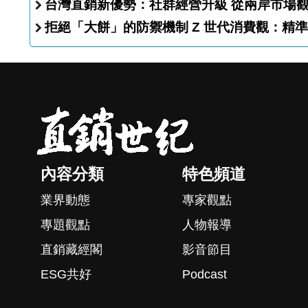
台灣直銷新優勢：社群
拒絕「大餅」的防禦機制 Z 世代消
內容分類
特色頻道
業界動態
專家觀點
專題觀點
人物報導
直銷藏經閣
影音節目
ESG共好
Podcast