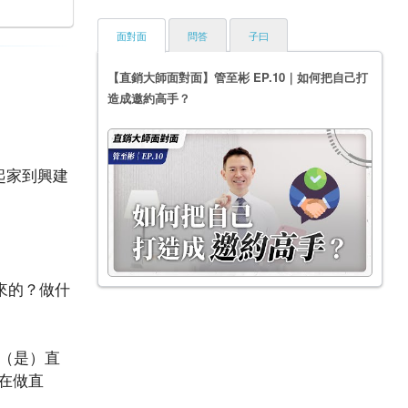
面對面
問答
子曰
【直銷大師面對面】管至彬 EP.10｜如何把自己打
造成邀約高手？
起家到興建
來的？做什
（是）直
在做直