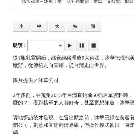
隱形冠軍～沐華：從一瓶乳霜開始，整出一支行動理療部
小
中
大
特
預
朗讀：
從1瓶乳霜開始，結合經絡理療5大術法，沐華把現代
廠辦，從傳統走向直銷，從台灣走向世界。
圖片提供／沐華公司
2年多前，在蒐集2015年台灣直銷前50強名單資料
麼的？」看到榜單的人都好奇，甚至更想知道：沐華
實地探訪後才發現，在冒出頭之前，沐華已經在美容養
銷公司，刻意和直銷劃清界線，但操作模式卻很「直
銷。