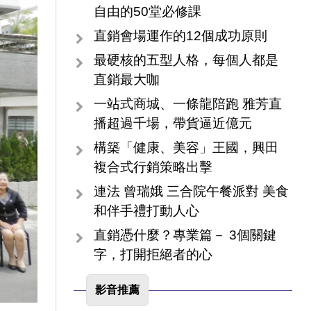
自由的50堂必修課
直銷會場運作的12個成功原則
最硬核的五型人格，每個人都是
直銷最大咖
一站式商城、一條龍陪跑 雅芳直
播超過千場，帶貨逼近億元
構築「健康、美容」王國，興田
複合式行銷策略出擊
連法 曾瑞娥 三合院午餐派對 美食
和伴手禮打動人心
直銷憑什麼？專業篇－ 3個關鍵
字，打開拒絕者的心
影音推薦