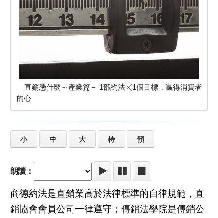
直銷憑什麼～產業篇－ 1部約法╳1個目標，贏得消費者
的心
小
中
大
特
預
朗讀：
商德約法是直銷業高於法律標準的自律規範，直
銷協會會員公司一律遵守；傳銷法學院是傳銷公