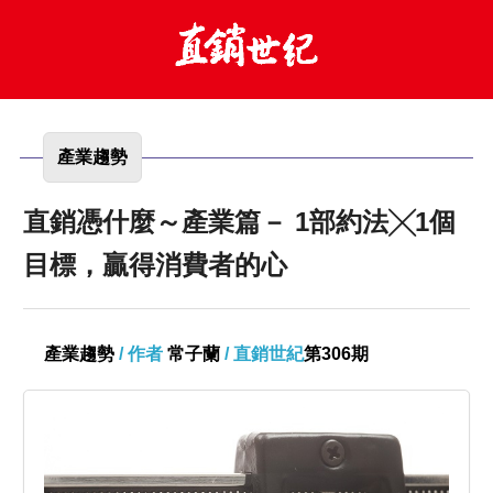
產業趨勢
直銷憑什麼～產業篇－ 1部約法╳1個
目標，贏得消費者的心
產業趨勢
/ 作者
常子蘭
/ 直銷世紀
第306期