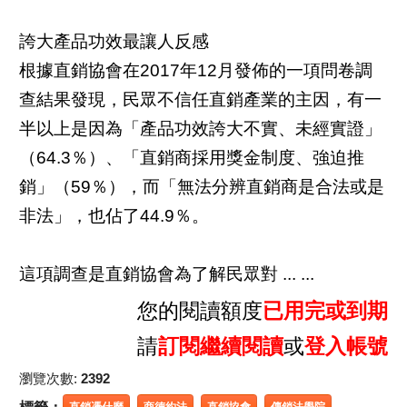
誇大產品功效最讓人反感
根據直銷協會在2017年12月發佈的一項問卷調
查結果發現，民眾不信任直銷產業的主因，有一
半以上是因為「產品功效誇大不實、未經實證」
（64.3％）、「直銷商採用獎金制度、強迫推
銷」（59％），而「無法分辨直銷商是合法或是
非法」，也佔了44.9％。
這項調查是直銷協會為了解民眾對 ... ...
您的閱讀額度
已用完或到期
請
訂閱繼續閱讀
或
登入帳號
瀏覽次數:
2392
直銷憑什麼
商德約法
直銷協會
傳銷法學院