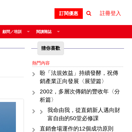
註冊登入
訂閱優惠
顧問／培訓
閱讀雜誌
猜你喜歡
熱門內容
盼「法規效益」持續發酵，祝傳
銷產業正向發展〈展望篇〉
2002，多層次傳銷的豐收年〈分
析篇〉
我命由我，從直銷新人邁向財
富自由的50堂必修課
直銷會場運作的12個成功原則