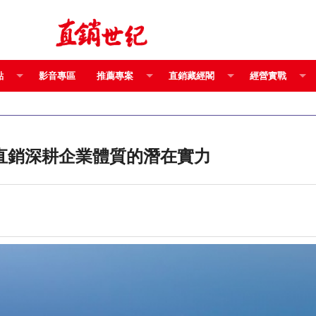
點
影音專區
推薦專案
直銷藏經閣
經營實戰
直銷深耕企業體質的潛在實力