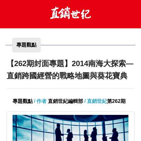
專題觀點
【262期封面專題】2014南海大探索—
直銷跨國經營的戰略地圖與葵花寶典
專題觀點
/ 作者
直銷世紀編輯部
/ 直銷世紀
第262期