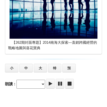
【262期封面專題】2014南海大探索—直銷跨國經營的
戰略地圖與葵花寶典
小
中
大
特
預
朗讀：