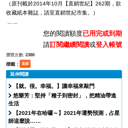
（原刊載於2014年10月【直銷世紀】262期，欲
收藏紙本雜誌，請至直銷世紀市集。）
... ...
您的閱讀額度
已用完或到期
請
訂閱繼續閱讀
或
登入帳號
瀏覽次數:
2380
標籤：
直銷
延伸閱讀
【就。很。幸福。】讓幸福來敲門
悠樂芳：堅持「種子到密封」，把精油帶進
生活
【2021年在哈囉～】2021年運勢預測，占星
師這麼說……