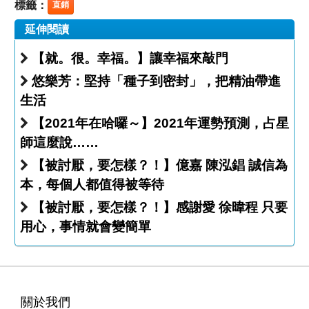
標籤：
直銷
延伸閱讀
【就。很。幸福。】讓幸福來敲門
悠樂芳：堅持「種子到密封」，把精油帶進
生活
【2021年在哈囉～】2021年運勢預測，占星
師這麼說……
【被討厭，要怎樣？！】億嘉 陳泓錩 誠信為
本，每個人都值得被等待
【被討厭，要怎樣？！】感謝愛 徐暐程 只要
用心，事情就會變簡單
關於我們