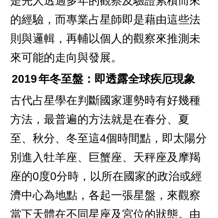
是先人透過多年的觀察及驗證累積而來
的經驗，而專業占星師即是藉由這些法
則與邏輯，再輔以個人的觀察來推測未
來可能的走向與發展。
2019
年冬至盤：即透露全球疾厄現象
古代占星學在判斷國家運勢時有好幾種
方法，最普遍的方法就是在春分、夏
至、秋分、冬至這4個時間點，即太陽分
別進入牡羊座、巨蟹座、天秤座及摩羯
座的0度0分時，以所在國家的政治或經
濟中心為地點，各起一張星盤，來觀察
當下天體在不同星座及宮位的狀態。由