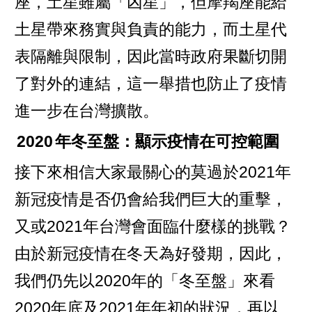
座，土星雖屬「凶星」，但摩羯座能給
土星帶來務實與負責的能力，而土星代
表隔離與限制，因此當時政府果斷切開
了對外的連結，這一舉措也防止了疫情
進一步在台灣擴散。
2020
年冬至盤：顯示疫情在可控範圍
接下來相信大家最關心的莫過於2021年
新冠疫情是否仍會給我們巨大的重擊，
又或2021年台灣會面臨什麼樣的挑戰？
由於新冠疫情在冬天為好發期，因此，
我們仍先以2020年的「冬至盤」來看
2020年底及2021年年初的狀況，再以