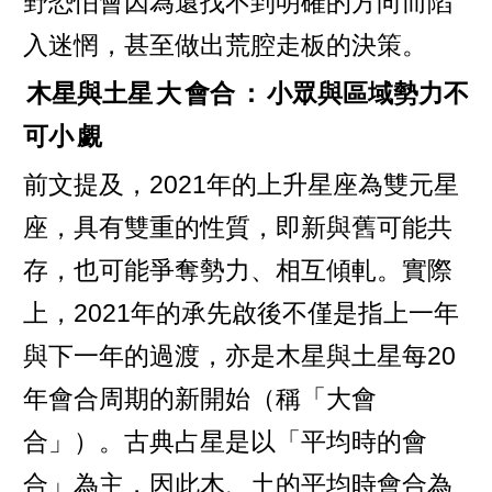
野恐怕會因為還找不到明確的方向而陷
入迷惘，甚至做出荒腔走板的決策。
木星與土星
大
會合
：
小眾與區域勢力不
可小
覷
前文提及，2021年的上升星座為雙元星
座，具有雙重的性質，即新與舊可能共
存，也可能爭奪勢力、相互傾軋。實際
上，2021年的承先啟後不僅是指上一年
與下一年的過渡，亦是木星與土星每20
年會合周期的新開始（稱「大會
合」）。古典占星是以「平均時的會
合」為主，因此木、土的平均時會合為