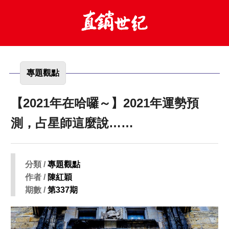
專題觀點
【2021年在哈囉～】2021年運勢預
測，占星師這麼說……
分類 /
專題觀點
作者 /
陳紅穎
期數 /
第337期