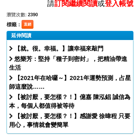
請
訂閱繼續閱讀
或
登入帳號
瀏覽次數:
2390
標籤：
直銷
延伸閱讀
【就。很。幸福。】讓幸福來敲門
悠樂芳：堅持「種子到密封」，把精油帶進
生活
【2021年在哈囉～】2021年運勢預測，占星
師這麼說……
【被討厭，要怎樣？！】億嘉 陳泓錩 誠信為
本，每個人都值得被等待
【被討厭，要怎樣？！】感謝愛 徐暐程 只要
用心，事情就會變簡單