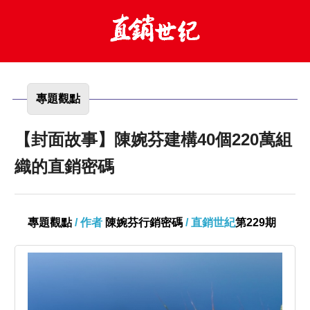
專題觀點
【封面故事】陳婉芬建構40個220萬組
織的直銷密碼
專題觀點
/ 作者
陳婉芬行銷密碼
/ 直銷世紀
第229期