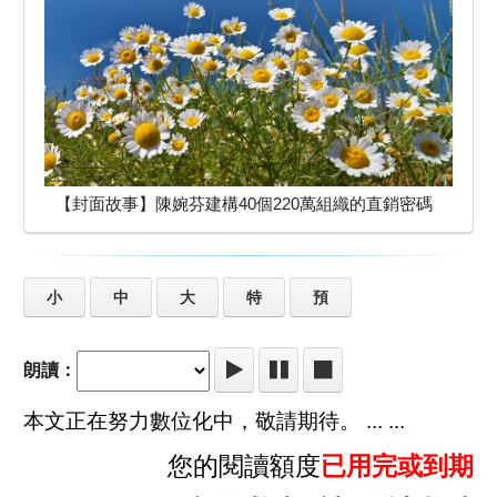
【封面故事】陳婉芬建構40個220萬組織的直銷密碼
小
中
大
特
預
朗讀：
本文正在努力數位化中，敬請期待。 ... ...
您的閱讀額度
已用完或到期