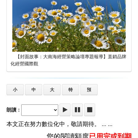
【封面故事：大南海經營策略論壇專題報導】直銷品牌
化經營國際觀
小
中
大
特
預
朗讀：
本文正在努力數位化中，敬請期待。 ... ...
您的閱讀額度
已用完或到期