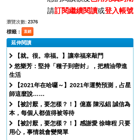
請
訂閱繼續閱讀
或
登入帳號
瀏覽次數:
2376
標籤：
直銷
延伸閱讀
【就。很。幸福。】讓幸福來敲門
悠樂芳：堅持「種子到密封」，把精油帶進
生活
【2021年在哈囉～】2021年運勢預測，占星
師這麼說……
【被討厭，要怎樣？！】億嘉 陳泓錩 誠信為
本，每個人都值得被等待
【被討厭，要怎樣？！】感謝愛 徐暐程 只要
用心，事情就會變簡單