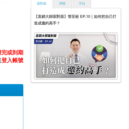
面對面
問答
子曰
【直銷大師面對面】管至彬 EP.10｜如何把自己打
造成邀約高手？
用完或到期
或
登入帳號