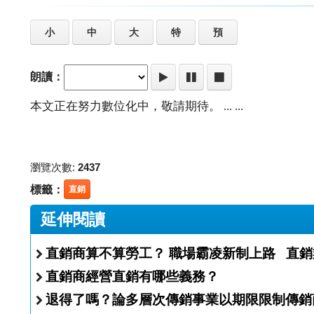
小
中
大
特
預
朗讀：
本文正在努力數位化中，敬請期待。 ... ...
瀏覽次數:
2437
標籤：
直銷
延伸閱讀
直銷商算不算勞工？ 職場霸凌新制上
直銷商經營直銷有哪些義務？
退得了嗎？論多層次傳銷事業以期限限制傳銷