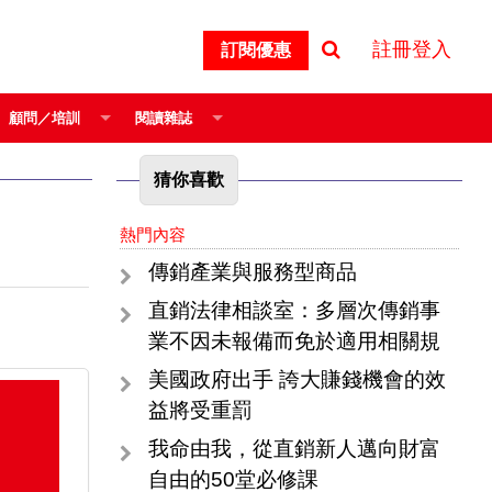
註冊登入
訂閱優惠
顧問／培訓
閱讀雜誌
猜你喜歡
熱門內容
傳銷產業與服務型商品
直銷法律相談室：多層次傳銷事
業不因未報備而免於適用相關規
美國政府出手 誇大賺錢機會的效
益將受重罰
我命由我，從直銷新人邁向財富
自由的50堂必修課