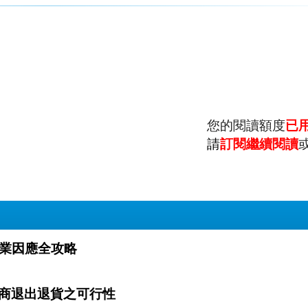
您的閱讀額度
已
請
訂閱繼續閱讀
路 直銷業因應全攻略
商退出退貨之可行性