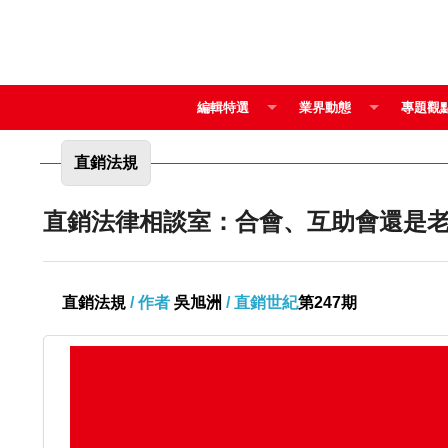
編輯特選
業界動態
專題觀
直銷法規
直銷法律相談室：合會、互助會還是
直銷法規
/ 作者
吳旭洲
/ 直銷世紀
第247期