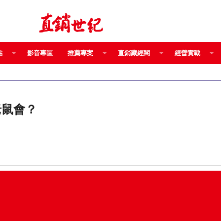
點
影音專區
推薦專案
直銷藏經閣
經營實戰
老鼠會？