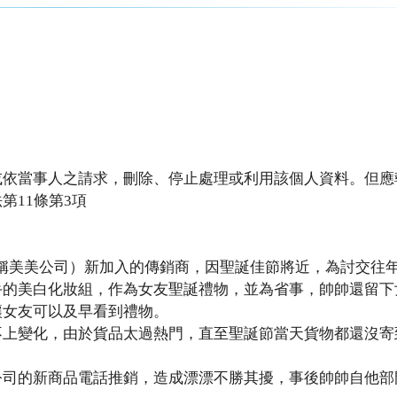
或依當事人之請求，刪除、停止處理或利用該個人資料。但應
第11條第3項
稱美美公司）新加入的傳銷商，因聖誕佳節將近，為討交往
手的美白化妝組，作為女友聖誕禮物，並為省事，帥帥還留下
讓女友可以及早看到禮物。
不上變化，由於貨品太過熱門，直至聖誕節當天貨物都還沒寄
。
公司的新商品電話推銷，造成漂漂不勝其擾，事後帥帥自他部