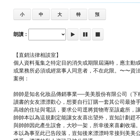
小
中
大
特
預
朗讀：
【直銷法律相談室】
個人資料蒐集之特定目的消失或期限屆滿時，應主動
或業務所必須或經當事人同意者，不在此限。〜〜資法
案例：
帥帥是知名化妝品傳銷事業──美美股份有限公司（下
讀書的女友漂漂歡心，想要自行訂購一套其公司最搶
高雄的住址與電話，要求公司逕將貨物寄至該處所，
帥帥本以為這規劃定能讓女友喜出望外，豈知計劃趕
與帥帥因此產生誤會，大吵一架，所幸後來喜劇收場
本以為事至此已告段落，豈知後來漂漂時常接到美美