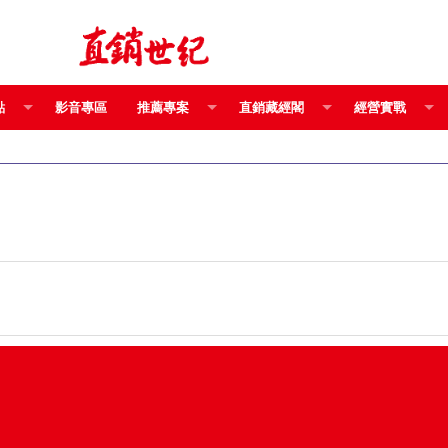
點
影音專區
推薦專案
直銷藏經閣
經營實戰