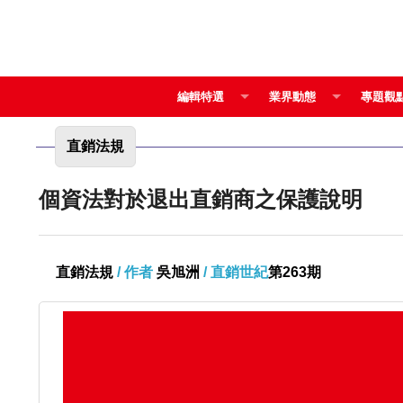
編輯特選
業界動態
專題觀
直銷法規
個資法對於退出直銷商之保護說明
直銷法規
/ 作者
吳旭洲
/ 直銷世紀
第263期