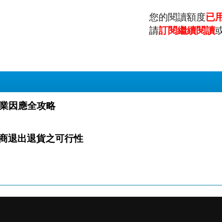
您的閱讀額度
已
請
訂閱繼續閱讀
路 直銷業因應全攻略
商退出退貨之可行性