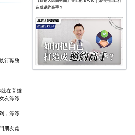
【直銷大師面對面】管至彬 EP.10｜如何把自己打
造成邀約高手？
執行職務
年餘在高雄
女友漂漂
到，漂漂
門朋友處