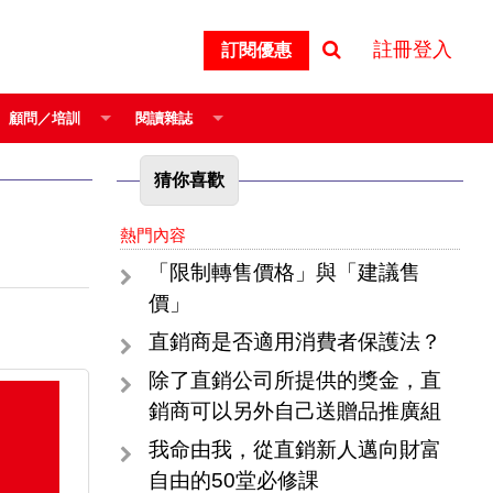
註冊登入
訂閱優惠
顧問／培訓
閱讀雜誌
猜你喜歡
熱門內容
「限制轉售價格」與「建議售
價」
直銷商是否適用消費者保護法？
除了直銷公司所提供的獎金，直
銷商可以另外自己送贈品推廣組
我命由我，從直銷新人邁向財富
自由的50堂必修課