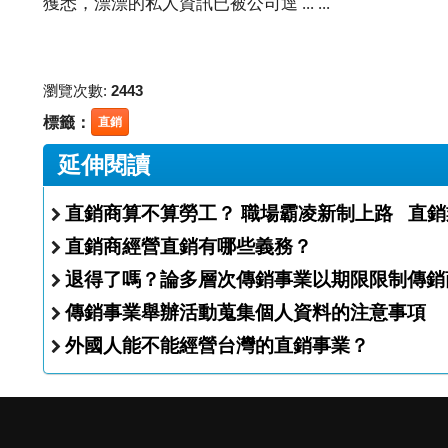
獲悉，漂漂的私人資訊已被公司逕 ... ...
瀏覽次數:
2443
標籤：
直銷
延伸閱讀
直銷商算不算勞工？ 職場霸凌新制上
直銷商經營直銷有哪些義務？
退得了嗎？論多層次傳銷事業以期限限制傳銷
傳銷事業舉辦活動蒐集個人資料的注意事項
外國人能不能經營台灣的直銷事業？