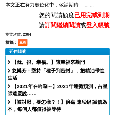
本文正在努力數位化中，敬請期待。 ... ...
您的閱讀額度
已用完或到期
請
訂閱繼續閱讀
或
登入帳號
瀏覽次數:
2364
標籤：
直銷
延伸閱讀
【就。很。幸福。】讓幸福來敲門
悠樂芳：堅持「種子到密封」，把精油帶進
生活
【2021年在哈囉～】2021年運勢預測，占星
師這麼說……
【被討厭，要怎樣？！】億嘉 陳泓錩 誠信為
本，每個人都值得被等待