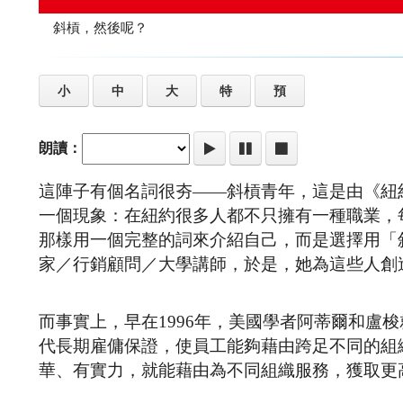
斜槓，然後呢？
小
中
大
特
預
朗讀：
這陣子有個名詞很夯——斜槓青年，這是由《紐
一個現象：在紐約很多人都不只擁有一種職業，
那樣用一個完整的詞來介紹自己，而是選擇用「斜
家／行銷顧問／大學講師，於是，她為這些人創
而事實上，早在1996年，美國學者阿蒂爾和盧
代長期雇傭保證，使員工能夠藉由跨足不同的組
華、有實力，就能藉由為不同組織服務，獲取更