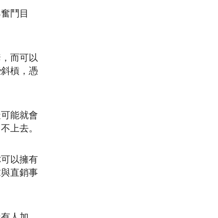
與奮鬥目
套，而可以
些斜槓，憑
天可能就會
加不上去。
你可以擁有
求與直銷事
天有人加，