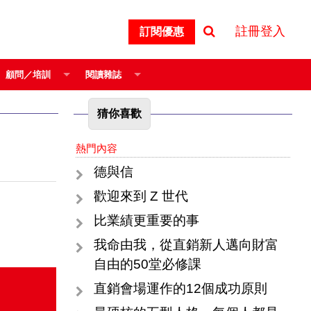
註冊登入
訂閱優惠
顧問／培訓
閱讀雜誌
猜你喜歡
熱門內容
德與信
歡迎來到 Z 世代
比業績更重要的事
我命由我，從直銷新人邁向財富
自由的50堂必修課
直銷會場運作的12個成功原則