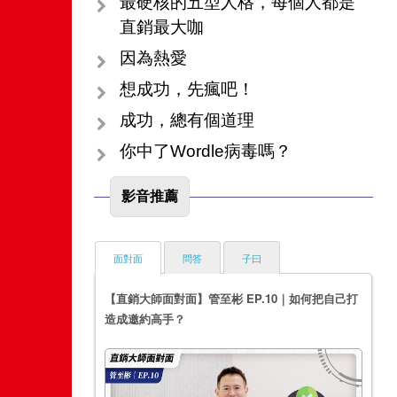
最硬核的五型人格，每個人都是
直銷最大咖
因為熱愛
想成功，先瘋吧！
成功，總有個道理
你中了Wordle病毒嗎？
影音推薦
面對面
問答
子曰
【直銷大師面對面】管至彬 EP.10｜如何把自己打
造成邀約高手？