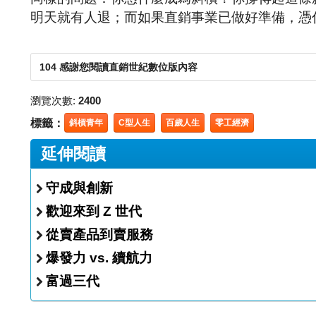
明天就有人退；而如果直銷事業已做好準備，憑
104 感謝您閱讀直銷世紀數位版內容
瀏覽次數:
2400
標籤：
斜槓青年
C型人生
百歲人生
零工經濟
延伸閱讀
守成與創新
歡迎來到 Z 世代
從賣產品到賣服務
爆發力 vs. 續航力
富過三代