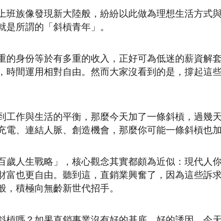
上班族像發現新大陸般，紛紛以此做為理想生活方式
就是所謂的「斜槓青年」。
重的身份等於有多重的收入，正好可為低迷的薪資解
，時間運用相對自由。然而大家沒看到的是，撐起這
到工作與生活的平衡，那麼今天加了一條斜槓，過幾
充電、連結人脈、創造機會，那麼你可能一條斜槓也
百歲人生戰略」，核心觀念其實都頗為近似：現代人
財富也更自由。聽到這，直銷業興奮了，因為這些訴
般，積極向無齡新世代招手。
斜槓嗎？如果直銷事業沒有好的基底、好的誘因，今