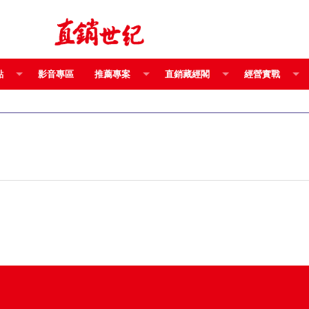
點
影音專區
推薦專案
直銷藏經閣
經營實戰