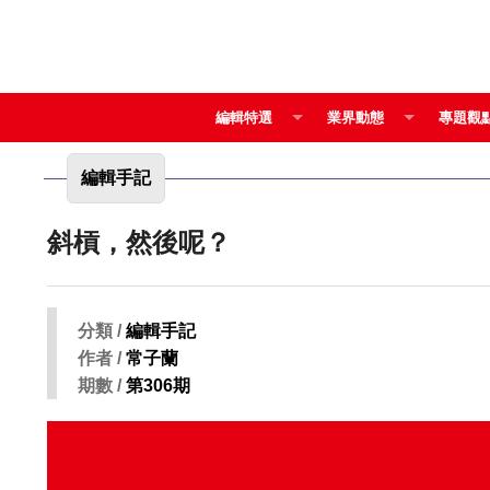
編輯特選
業界動態
專題觀
編輯手記
斜槓，然後呢？
分類 /
編輯手記
作者 /
常子蘭
期數 /
第306期