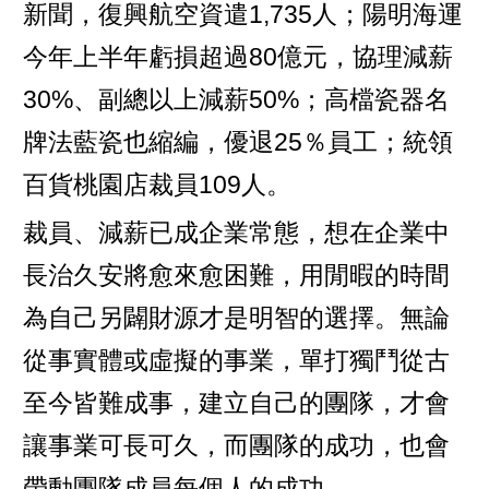
新聞，復興航空資遣1,735人；陽明海運
今年上半年虧損超過80億元，協理減薪
30%、副總以上減薪50%；高檔瓷器名
牌法藍瓷也縮編，優退25％員工；統領
百貨桃園店裁員109人。
裁員、減薪已成企業常態，想在企業中
長治久安將愈來愈困難，用閒暇的時間
為自己另闢財源才是明智的選擇。無論
從事實體或虛擬的事業，單打獨鬥從古
至今皆難成事，建立自己的團隊，才會
讓事業可長可久，而團隊的成功，也會
帶動團隊成員每個人的成功。