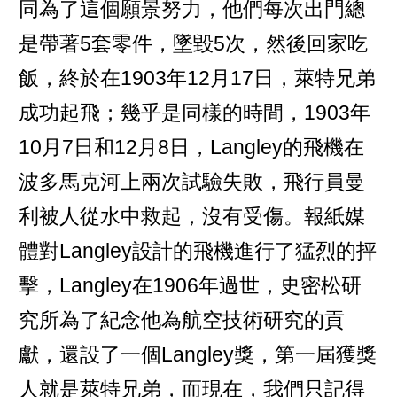
同為了這個願景努力，他們每次出門總
是帶著5套零件，墜毀5次，然後回家吃
飯，終於在1903年12月17日，萊特兄弟
成功起飛；幾乎是同樣的時間，1903年
10月7日和12月8日，Langley的飛機在
波多馬克河上兩次試驗失敗，飛行員曼
利被人從水中救起，沒有受傷。報紙媒
體對Langley設計的飛機進行了猛烈的抨
擊，Langley在1906年過世，史密松研
究所為了紀念他為航空技術研究的貢
獻，還設了一個Langley獎，第一屆獲獎
人就是萊特兄弟，而現在，我們只記得