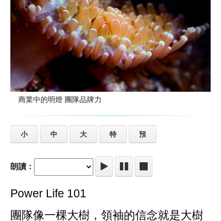
商業中的明燈 團隊品牌力
小
中
大
特
預
朗讀：
Power Life 101
團隊像一棵大樹，領袖的信念就是大樹