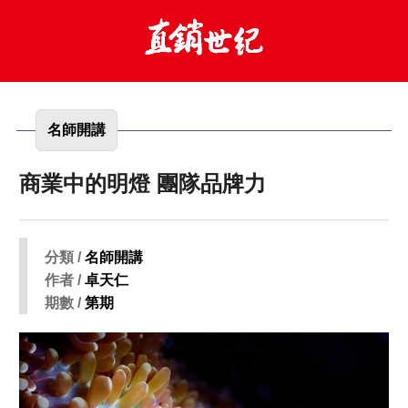
名師開講
商業中的明燈 團隊品牌力
分類 /
名師開講
作者 /
卓天仁
期數 /
第期