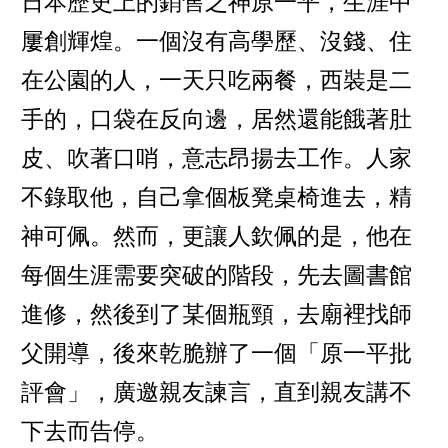
日本歷史上的銷售之神原一平，生涯中
屢創輝煌。一個沒有高學歷、沒錢、住
在公園的人，一天只吃兩餐，西裝是二
手的，口袋在反向邊，居然還能餓著肚
皮、吹著口哨，意志昂揚去工作。人家
不錄取他，自己拿個板凳桌椅進去，精
神可佩。然而，更讓人欽佩的是，他在
每個生涯需要突破的階段，先去圖書館
進修，然後到了某個瓶頸，去廟裡找師
父開導，後來乾脆辦了一個「原一平批
評會」，廣邀親友諫言，直到親友講不
下去而告停。