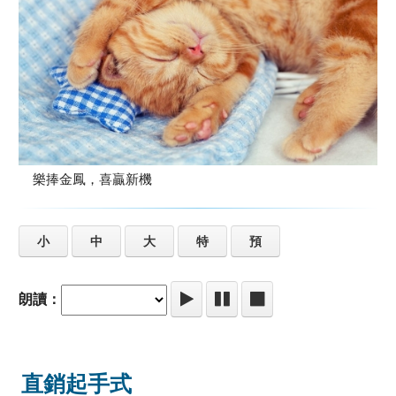
樂捧金鳳，喜贏新機
小
中
大
特
預
朗讀：
直銷起手式