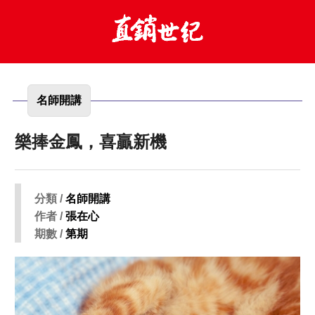
名師開講
樂捧金鳳，喜贏新機
分類 /
名師開講
作者 /
張在心
期數 /
第期