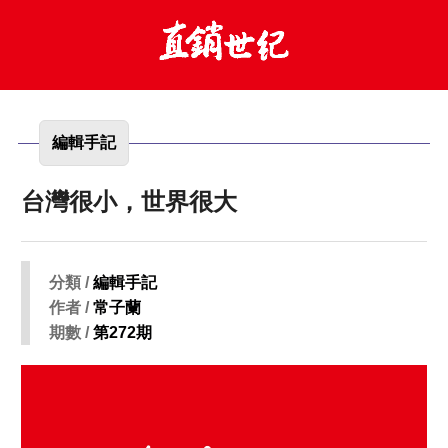
編輯手記
台灣很小，世界很大
分類 /
編輯手記
作者 /
常子蘭
期數 /
第272期