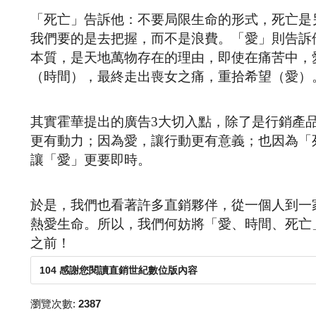
「死亡」告訴他：不要局限生命的形式，死亡是
我們要的是去把握，而不是浪費。「愛」則告訴
本質，是天地萬物存在的理由，即使在痛苦中，
（時間），最終走出喪女之痛，重拾希望（愛）
其實霍華提出的廣告3大切入點，除了是行銷產
更有動力；因為愛，讓行動更有意義；也因為「
讓「愛」更要即時。
於是，我們也看著許多直銷夥伴，從一個人到一
熱愛生命。所以，我們何妨將「愛、時間、死亡
之前！
104 感謝您閱讀直銷世紀數位版內容
瀏覽次數:
2387