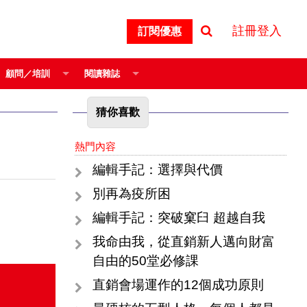
註冊登入
訂閱優惠
顧問／培訓
閱讀雜誌
猜你喜歡
熱門內容
編輯手記：選擇與代價
別再為疫所困
編輯手記：突破窠臼 超越自我
我命由我，從直銷新人邁向財富
自由的50堂必修課
直銷會場運作的12個成功原則