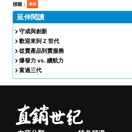
標籤：
直銷
延伸閱讀
守成與創新
歡迎來到 Z 世代
從賣產品到賣服務
爆發力 vs. 續航力
富過三代