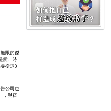
意無限的傑
是愛、時
要從這3
廣告公司也
」，與霍