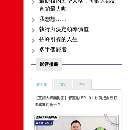
最硬核的五型人格，每個人都是
直銷最大咖
我想想……
執行力決定領導價值
招蜂引蝶的人生
多半個屁股
影音推薦
面對面
問答
子曰
【直銷大師面對面】管至彬 EP.10｜如何把自己打
造成邀約高手？