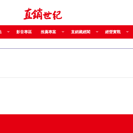
點
影音專區
推薦專案
直銷藏經閣
經營實戰