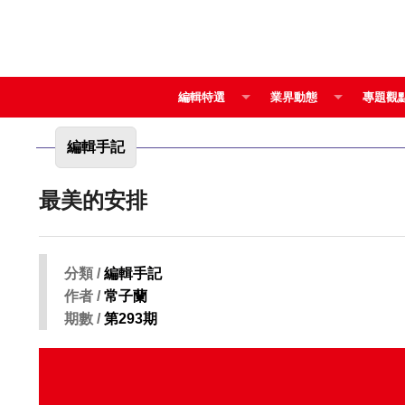
編輯特選
業界動態
專題觀
編輯手記
最美的安排
分類 /
編輯手記
作者 /
常子蘭
期數 /
第293期