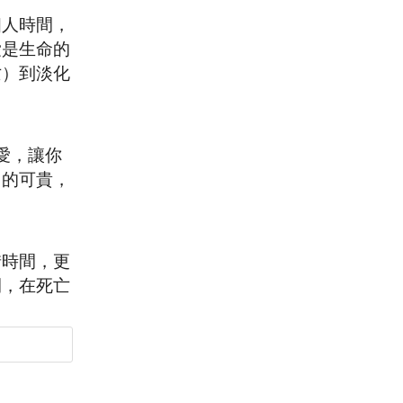
個人時間，
愛是生命的
亡）到淡化
愛，讓你
」的可貴，
惜時間，更
間，在死亡