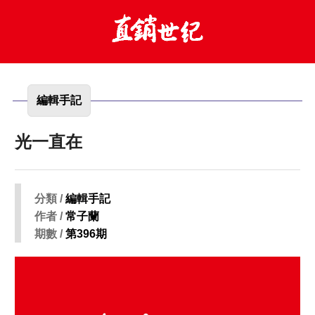
編輯手記
光一直在
分類 /
編輯手記
作者 /
常子蘭
期數 /
第396期