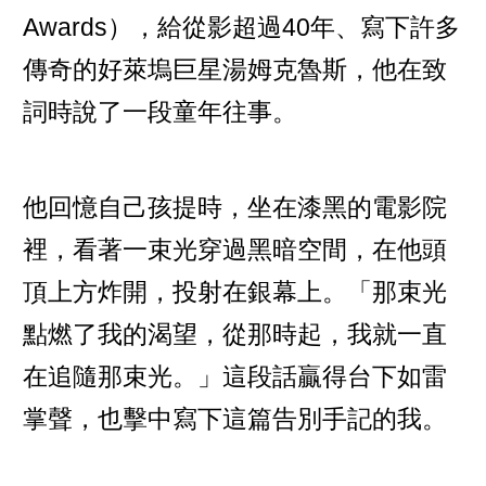
Awards），給從影超過40年、寫下許多
傳奇的好萊塢巨星湯姆克魯斯，他在致
詞時說了一段童年往事。
他回憶自己孩提時，坐在漆黑的電影院
裡，看著一束光穿過黑暗空間，在他頭
頂上方炸開，投射在銀幕上。「那束光
點燃了我的渴望，從那時起，我就一直
在追隨那束光。」這段話贏得台下如雷
掌聲，也擊中寫下這篇告別手記的我。