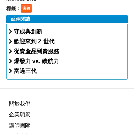
標籤：
直銷
延伸閱讀
守成與創新
歡迎來到 Z 世代
從賣產品到賣服務
爆發力 vs. 續航力
富過三代
關於我們
企業願景
講師團隊