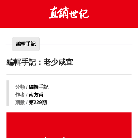
編輯手記
編輯手記：老少咸宜
分類 /
編輯手記
作者 /
南方甫
期數 /
第229期