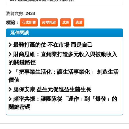
瀏覽次數:
2438
標籤：
心成則靈
改變思維
成長
逃避
延伸閱讀
最難打贏的仗 不在市場 而是自己
財商思維：直銷業打造多元收入與被動收入
的關鍵路徑
「把事業生活化；讓生活事業化」 創造生活
價值
腸保安康 益生元促進益生菌生長
頻率共振：讓團隊從「運作」到「爆發」的
關鍵密碼