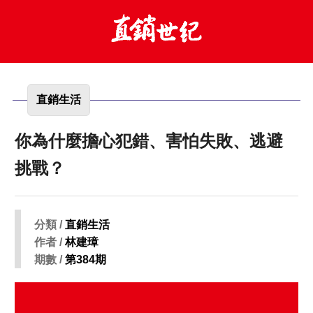
直銷生活
你為什麼擔心犯錯、害怕失敗、逃避
挑戰？
分類 /
直銷生活
作者 /
林建璋
期數 /
第384期