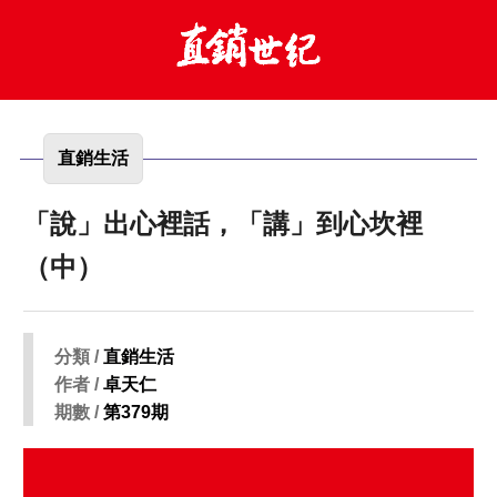
直銷生活
「說」出心裡話，「講」到心坎裡
（中）
分類 /
直銷生活
作者 /
卓天仁
期數 /
第379期