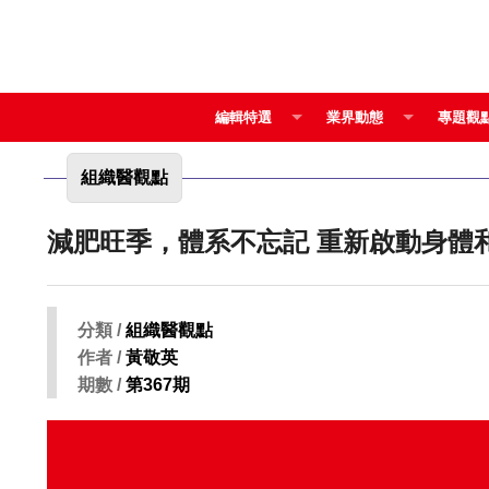
編輯特選
業界動態
專題觀
組織醫觀點
減肥旺季，體系不忘記 重
分類 /
組織醫觀點
作者 /
黃敬英
期數 /
第367期