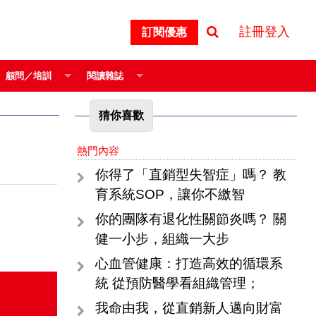
註冊登入
訂閱優惠
顧問／培訓
閱讀雜誌
猜你喜歡
熱門內容
你得了「直銷型失智症」嗎？ 教
育系統SOP，讓你不繳智
你的團隊有退化性關節炎嗎？ 關
健一小步，組織一大步
心血管健康：打造高效的循環系
統 從預防醫學看組織管理；
我命由我，從直銷新人邁向財富