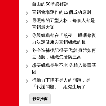
自由的50堂必修課
直銷會場運作的12個成功原則
最硬核的五型人格，每個人都是
直銷最大咖
你與組織都在「熬夜」 睡眠修復
力決定健康與直銷組織的長
冬令進補後記得要代謝 身體如何
去脂肪，組織怎麼防三高
想要組織長生不老 先植入長壽基
因
行動力下降不是人的問題，是
「代謝問題」---組織生病了
影音推薦