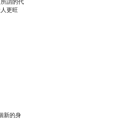
是所謂的代
般人更旺
個新的身