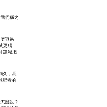
種我們稱之
這麼容易
就更殘
才說減肥
夠久，我
有減肥者的
。怎麼說？