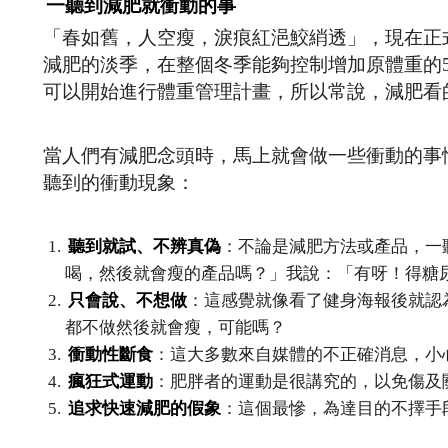
一聽到減肥就衝動的事
「春如舊，人空瘦，淚痕紅浥鮫綃透」，現在正式
減肥的淡季，在整個冬季能夠控制增加原體重的
可以開始進行體重管理計畫，所以常說，減肥看
當人們有減肥念頭時，馬上就會做一些衝動的事
聽到的衝動現象：
聽到就試、不辨真偽
：不論是減肥方法或產品，一
喝，然後就會瘦的產品嗎？」我說：「有呀！得糖
只會說、不想做
：這感覺就像看了健身海報後就認
都不做然後就會瘦，可能嗎？
衝動性斷食
：這大多數來自媒體的不正確消息，小
瘋狂式運動
：肥胖者的運動是很講究的，以免傷及
追求快速減肥的假象
：這個最慘，為達目的不擇手