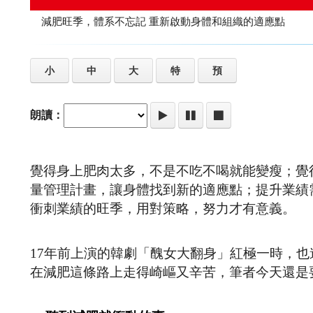
減肥旺季，體系不忘記 重新啟動身體和組織的適應點
小
中
大
特
預
朗讀：
覺得身上肥肉太多，不是不吃不喝就能變瘦；覺
量管理計畫，讓身體找到新的適應點；提升業績
衝刺業績的旺季，用對策略，努力才有意義。
17年前上演的韓劇「醜女大翻身」紅極一時，
在減肥這條路上走得崎嶇又辛苦，筆者今天還是