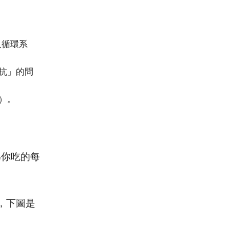
入循環系
阻抗」的問
）。
為你吃的每
，下圖是