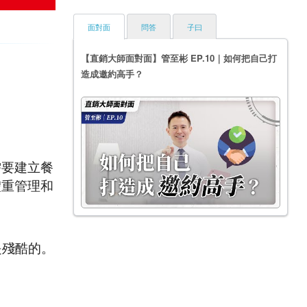
面對面
問答
子曰
【直銷大師面對面】管至彬 EP.10｜如何把自己打
造成邀約高手？
需要建立餐
體重管理和
是殘酷的。