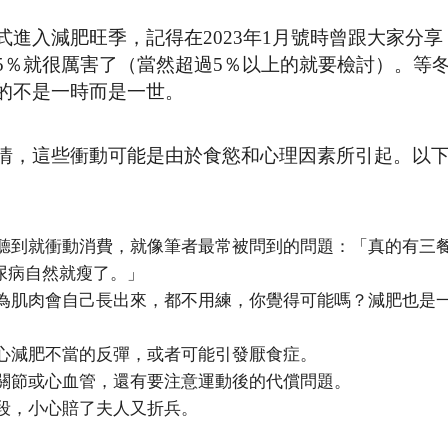
進入減肥旺季，記得在2023年1月號時曾跟大家分享
5％就很厲害了（當然超過5％以上的就要檢討）。等
的不是一時而是一世。
情，這些衝動可能是由於食慾和心理因素所引起。以
聽到就衝動消費，就像筆者最常被問到的問題：「真的有三
尿病自然就瘦了。」
為肌肉會自己長出來，都不用練，你覺得可能嗎？減肥也是
心減肥不當的反彈，或者可能引發厭食症。
關節或心血管，還有要注意運動後的代償問題。
段，小心賠了夫人又折兵。