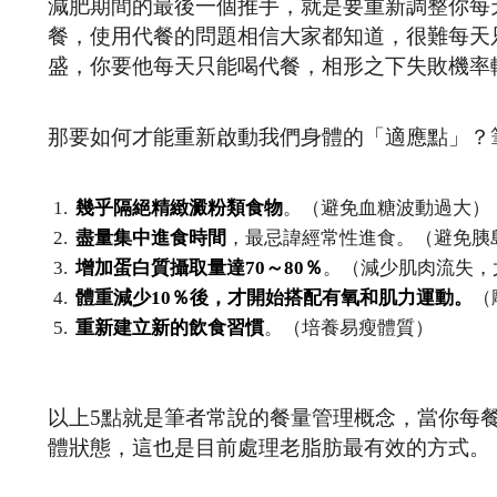
減肥期間的最後一個推手，就是要重新調整你每
餐，使用代餐的問題相信大家都知道，很難每天
盛，你要他每天只能喝代餐，相形之下失敗機率
那要如何才能重新啟動我們身體的「適應點」？
幾乎隔絕精緻澱粉類食物
。（避免血糖波動過大）
盡量集中進食時間
，最忌諱經常性進食。（避免胰
增加蛋白質攝取量達70～80％
。（減少肌肉流失，
體重減少10％後，才開始搭配有氧和肌力運動。
（
重新建立新的飲食習慣
。（培養易瘦體質）
以上5點就是筆者常說的餐量管理概念，當你每
體狀態，這也是目前處理老脂肪最有效的方式。