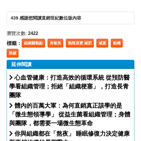
439 感謝您閱讀直銷世紀數位版內容
瀏覽次數:
2422
標籤：
組織醫觀點
黃敬英
熱辣滾燙 減肥
減重
動機
業績
延伸閱讀
心血管健康：打造高效的循環系統 從預防醫
學看組織管理；拒絕「組織梗塞」，打造長青
團隊
體內的百萬大軍：為何直銷真正該學的是
「微生態領導學」 從益生菌看組織管理；身體
與團隊，都需要一場微生態革命
你與組織都在「熬夜」 睡眠修復力決定健康