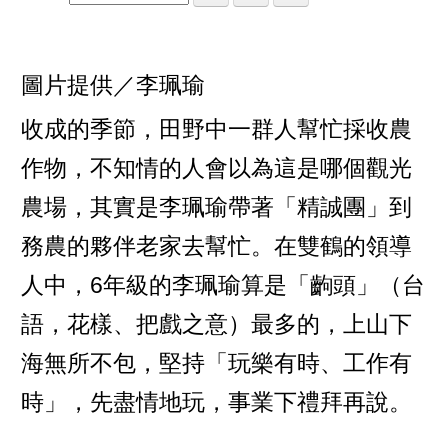
圖片提供／李珮瑜
收成的季節，田野中一群人幫忙採收農
作物，不知情的人會以為這是哪個觀光
農場，其實是李珮瑜帶著「精誠團」到
務農的夥伴老家去幫忙。在雙鶴的領導
人中，6年級的李珮瑜算是「齣頭」（台
語，花樣、把戲之意）最多的，上山下
海無所不包，堅持「玩樂有時、工作有
時」，先盡情地玩，事業下禮拜再說。