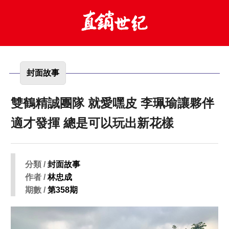
封面故事
雙鶴精誠團隊 就愛嘿皮 李珮瑜讓夥伴
適才發揮 總是可以玩出新花樣
分類 /
封面故事
作者 /
林忠成
期數 /
第358期