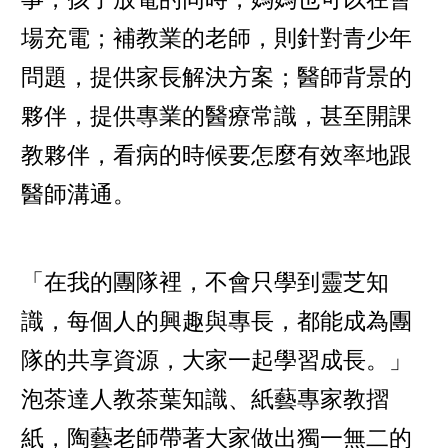
場充電；補教業的老師，則針對青少年
問題，提供家長解決方案；醫師背景的
夥伴，提供專業的醫療常識，甚至開課
教夥伴，看病的時候要怎麼有效率地跟
醫師溝通。
「在我的團隊裡，不會只學到靈芝知
識，每個人的興趣與專長，都能成為團
隊的共享資源，大家一起學習成長。」
泡茶達人教茶葉知識、紙藝專家教摺
紙，陶藝老師帶著大家做出獨一無二的