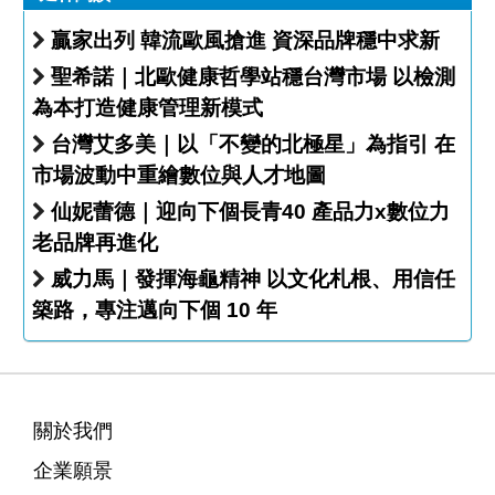
贏家出列 韓流歐風搶進 資深品牌穩中求新
聖希諾｜北歐健康哲學站穩台灣市場 以檢測
為本打造健康管理新模式
台灣艾多美｜以「不變的北極星」為指引 在
市場波動中重繪數位與人才地圖
仙妮蕾德｜迎向下個長青40 產品力x數位力
老品牌再進化
威力馬｜發揮海龜精神 以文化札根、用信任
築路，專注邁向下個 10 年
關於我們
企業願景