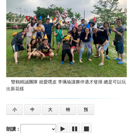
雙鶴精誠團隊 就愛嘿皮 李珮瑜讓夥伴適才發揮 總是可以玩
出新花樣
小
中
大
特
預
朗讀：