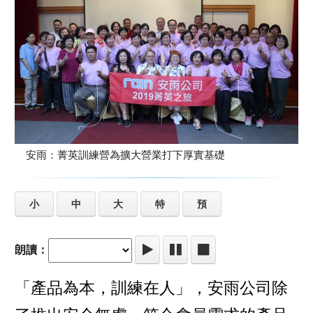
安雨：菁英訓練營為擴大營業打下厚實基礎
小
中
大
特
預
朗讀：
「產品為本，訓練在人」，安雨公司除