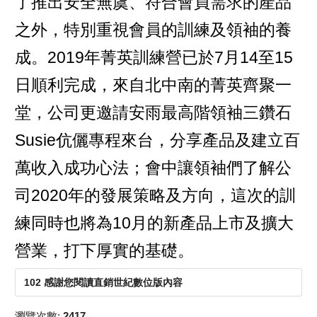
了推出安全無虞、符合會員需求的產品
之外，特別重視會員的訓練及領袖的養
成。2019年菁英訓練營已於7月14至15
日順利完成，來自北中南的菁英齊聚一
堂，公司更邀請安雨最高階領袖三鑽石
Susie伉儷專程來台，分享產品及建立百
萬收入成功心法；會中讓領袖們了解公
司2020年的發展策略及方向，這次的訓
練同時也將為10月的新產品上市及擴大
營業，打下厚實的基礎。
102 感謝您閱讀直銷世紀數位版內容
瀏覽次數:
2417