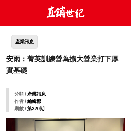
產業訊息
安雨：菁英訓練營為擴大營業打下厚
實基礎
分類 /
產業訊息
作者 /
編輯部
期數 /
第320期