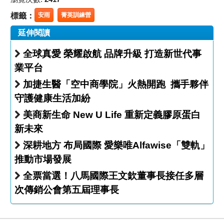
標籤：
安雨
菁英訓練營
延伸閱讀
全球真愛 榮耀啟航 品牌升級 打造新世代事
業平台
加捷生醫「空中商學院」火熱開跑 攜手夥伴
守護健康生活加紛
美商新生命 New U Life 重新定義膠原蛋白
新未來
深耕地方 布局國際 愛樂唯Alfawise「雙軌」
推動市場發展
全票當選！八馬國際王文欽董事長接任多層
次傳銷公會第五屆理事長