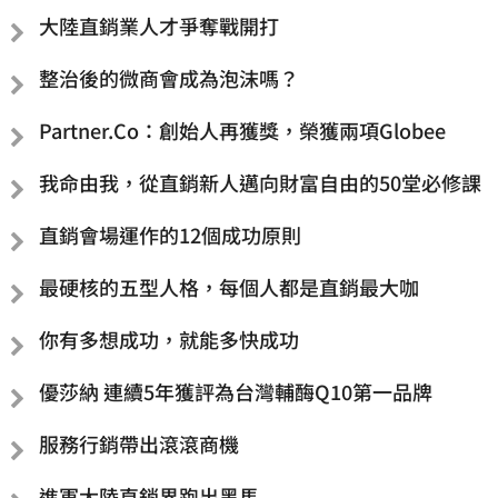
大陸直銷業人才爭奪戰開打
整治後的微商會成為泡沫嗎？
Partner.Co：創始人再獲獎，榮獲兩項Globee
我命由我，從直銷新人邁向財富自由的50堂必修課
直銷會場運作的12個成功原則
最硬核的五型人格，每個人都是直銷最大咖
你有多想成功，就能多快成功
優莎納 連續5年獲評為台灣輔酶Q10第一品牌
服務行銷帶出滾滾商機
進軍大陸直銷界跑出黑馬