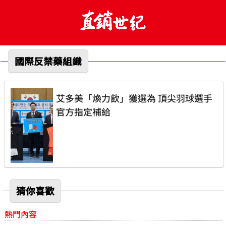
國際反禁藥組織
艾多美「煥力飲」獲選為 頂尖羽球選手
官方指定補給
猜你喜歡
熱門內容