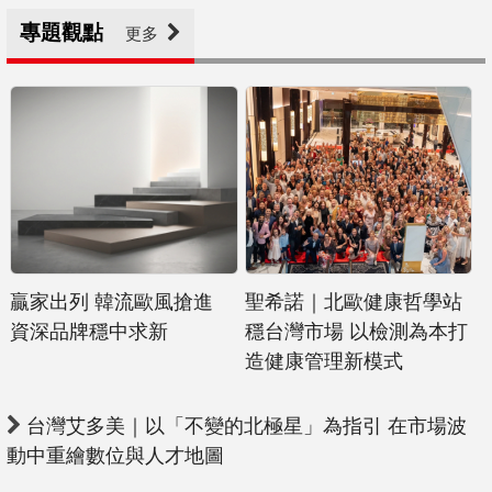
專題觀點
更多
贏家出列 韓流歐風搶進
聖希諾｜北歐健康哲學站
資深品牌穩中求新
穩台灣市場 以檢測為本打
造健康管理新模式
台灣艾多美｜以「不變的北極星」為指引 在市場波
動中重繪數位與人才地圖