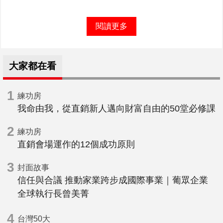
閱讀更多
大家都在看
1
練功房
我命由我，從直銷新人邁向財富自由的50堂必修課
2
練功房
直銷會場運作的12個成功原則
3
封面故事
信任與合議 推動家業跨步成國際事業｜葡眾企業
全球執行長曾美菁
4
台灣50大