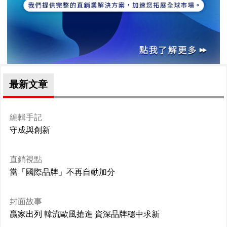
最新文章
編輯手記
守成與創新
直銷視點
當「國際品牌」不再自動加分
封面故事
贏家出列 韓流歐風搶進 資深品牌穩中求新