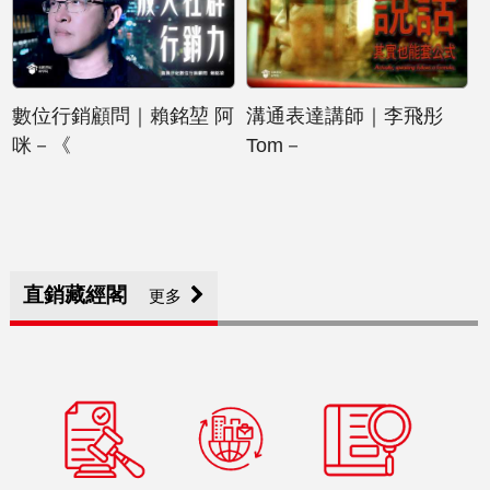
數位行銷顧問｜賴銘堃 阿
溝通表達講師｜李飛彤
咪－《
Tom－
直銷藏經閣
更多