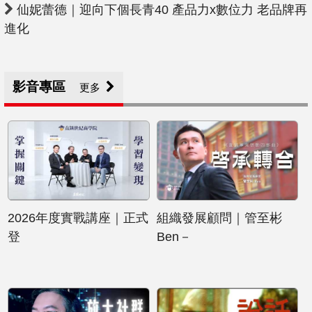
仙妮蕾德｜迎向下個長青40 產品力x數位力 老品牌再
進化
影音專區
更多
2026年度實戰講座｜正式
組織發展顧問｜管至彬
登
Ben－