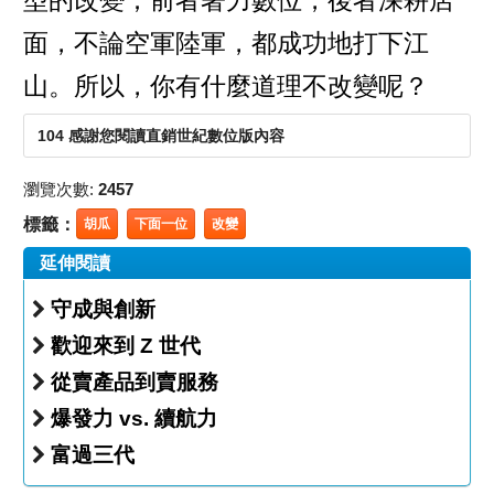
型的改變；前者著力數位，後者深耕店
面，不論空軍陸軍，都成功地打下江
山。所以，你有什麼道理不改變呢？
104 感謝您閱讀直銷世紀數位版內容
瀏覽次數:
2457
標籤：
胡瓜
下面一位
改變
延伸閱讀
守成與創新
歡迎來到 Z 世代
從賣產品到賣服務
爆發力 vs. 續航力
富過三代