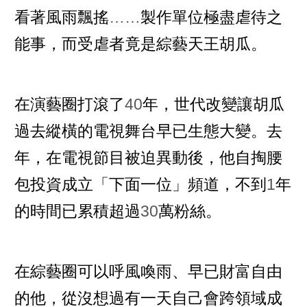
看著風雨飄搖
……
製作單位極盡虐待之
能事，而受虐者竟是綜藝天王胡瓜。
在演藝圈打滾了
40
年，世代改變讓胡瓜
過去縱橫的電視舞台早已生態大變。去
年，在電視節目被迫異動後，他自掏腰
包投資成立「下面一位」頻道，不到
1
年
的時間已累積超過
30
萬粉絲。
在綜藝圈可以呼風喚雨、早已財富自由
的他，從沒想過有一天自己會跨領域成