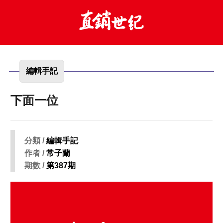
編輯手記
下面一位
分類 /
編輯手記
作者 /
常子蘭
期數 /
第387期