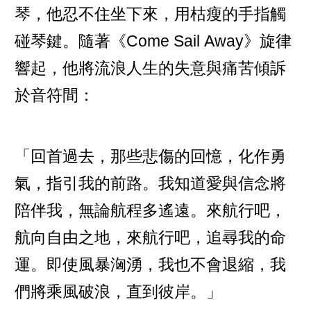
琴，他忍不住坐下來，用枯瘦的手指觸
碰琴鍵。隨著《Come Sail Away》旋律
響起，他將流浪人生的失意與痛苦傾訴
於音符間：
「回首過去，那些悲傷的回憶，化作勇
氣，指引我的前路。我知道愛與信念將
陪伴我，無論航程多遙遠。來航行吧，
航向自由之地，來航行吧，追尋我的命
運。即使風暴洶湧，我也不會退縮，我
們將乘風破浪，直到彼岸。」