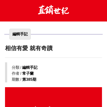
編輯手記
相信有愛 就有奇蹟
分類 /
編輯手記
作者 /
常子蘭
期數 /
第385期