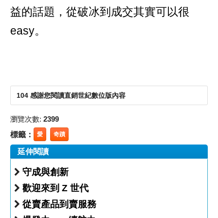
益的話題，從破冰到成交其實可以很
easy。
104 感謝您閱讀直銷世紀數位版內容
瀏覽次數:
2399
標籤：
愛
奇蹟
延伸閱讀
守成與創新
歡迎來到 Z 世代
從賣產品到賣服務